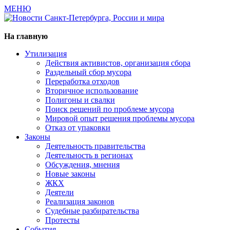
МЕНЮ
Газета издается с 2000 г.
На главную
Утилизация
Действия активистов, организация сбора
Раздельный сбор мусора
Переработка отходов
Вторичное использование
Полигоны и свалки
Поиск решений по проблеме мусора
Мировой опыт решения проблемы мусора
Отказ от упаковки
Законы
Деятельность правительства
Деятельность в регионах
Обсуждения, мнения
Новые законы
ЖКХ
Деятели
Реализация законов
Судебные разбирательства
Протесты
События