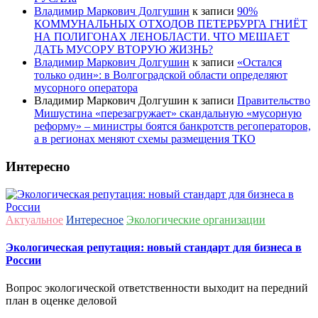
Владимир Маркович Долгушин
к записи
90%
КОММУНАЛЬНЫХ ОТХОДОВ ПЕТЕРБУРГА ГНИЁТ
НА ПОЛИГОНАХ ЛЕНОБЛАСТИ. ЧТО МЕШАЕТ
ДАТЬ МУСОРУ ВТОРУЮ ЖИЗНЬ?
Владимир Маркович Долгушин
к записи
«Остался
только один»: в Волгоградской области определяют
мусорного оператора
Владимир Маркович Долгушин
к записи
Правительство
Мишустина «перезагружает» скандальную «мусорную
реформу» – министры боятся банкротств регоператоров,
а в регионах меняют схемы размещения ТКО
Интересно
Актуальное
Интересное
Экологические организации
Экологическая репутация: новый стандарт для бизнеса в
России
Вопрос экологической ответственности выходит на передний
план в оценке деловой