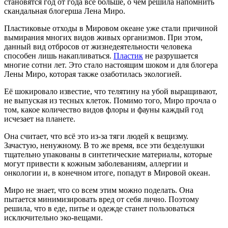
становятся год от года всё больше, о чём решила напомнить
скандальная блогерша Лена Миро.
Пластиковые отходы в Мировом океане уже стали причиной
вымирания многих видов живых организмов. При этом,
данный вид отбросов от жизнедеятельности человека
способен лишь накапливаться.
Пластик
не разрушается
многие сотни лет. Это стало настоящим шоком и для блогера
Лены Миро, которая также озаботилась экологией.
Её шокировало известие, что телятину на убой выращивают,
не выпуская из тесных клеток. Помимо того, Миро прочла о
том, какое количество видов флоры и фауны каждый год
исчезает на планете.
Она считает, что всё это из-за тяги людей к вещизму.
Зачастую, ненужному. В то же время, все эти безделушки
тщательно упакованы в синтетические материалы, которые
могут привести к кожным заболеваниям, аллергии и
онкологии и, в конечном итоге, попадут в Мировой океан.
Миро не знает, что со всем этим можно поделать. Она
пытается минимизировать вред от себя лично. Поэтому
решила, что в еде, питье и одежде станет пользоваться
исключительно эко-вещами.