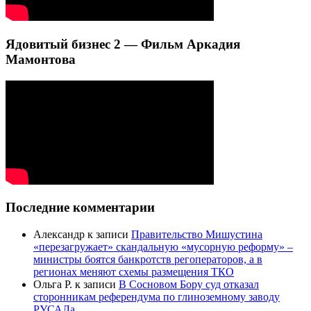
Ядовитый бизнес 2 — Фильм Аркадия
Мамонтова
Последние комментарии
Александр
к записи
Правительство Мишустина
«перезагружает» скандальную «мусорную реформу» –
министры боятся банкротств регоператоров, а в
регионах меняют схемы размещения ТКО
Ольга Р.
к записи
В Сосновом Бору суд отказал
сторонникам референдума по глиноземному заводу
РУСАЛа