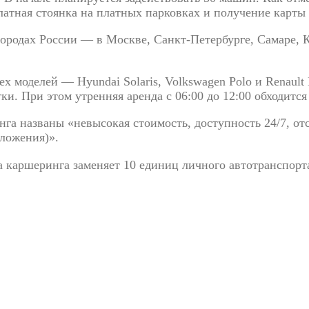
атная стоянка на
платных парковках и
получение карты 
ородах России
—
в
Москве,
Санкт-Петербурге
, Самаре, 
ех моделей
—
Hyundai Solaris, Volkswagen Polo и
Renault
тки. При этом утренняя аренда с
06:00 до
12:00 обходится
а названы «невысокая стоимость, доступность 24/7, отс
ложения)
»
.
а каршеринга заменяет 10 единиц личного автотранспорт