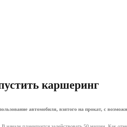
апустить каршеринг
ользование автомобиля, взятого на
прокат, с
возможн
. В
начале планируется задействовать 50
машин. Как отм