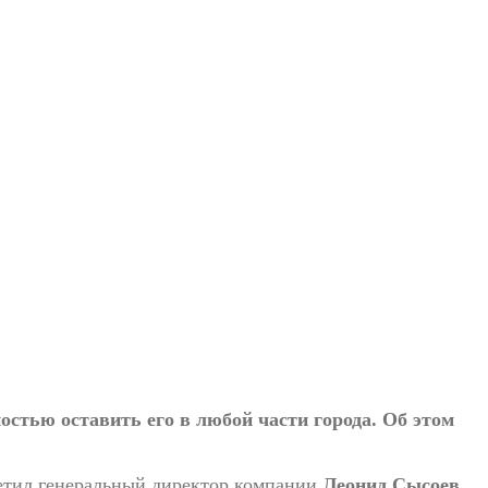
остью оставить его в
любой части города. Об
этом
етил генеральный директор компании
Леонид Сысоев
,