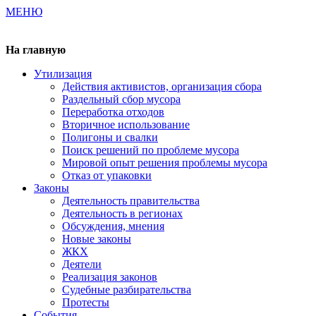
МЕНЮ
Газета издается с 2000 г.
На главную
Утилизация
Действия активистов, организация сбора
Раздельный сбор мусора
Переработка отходов
Вторичное использование
Полигоны и свалки
Поиск решений по проблеме мусора
Мировой опыт решения проблемы мусора
Отказ от упаковки
Законы
Деятельность правительства
Деятельность в регионах
Обсуждения, мнения
Новые законы
ЖКХ
Деятели
Реализация законов
Судебные разбирательства
Протесты
События