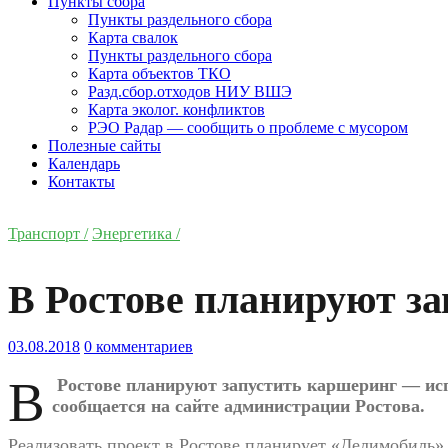
Пункты сбора
Пункты раздельного сбора
Карта свалок
Пункты раздельного сбора
Карта объектов ТКО
Разд.сбор.отходов НИУ ВШЭ
Карта эколог. конфликтов
РЭО Радар — сообщить о проблеме с мусором
Полезные сайты
Календарь
Контакты
Транспорт /
Энергетика /
В Ростове планируют з
03.08.2018
0 комментариев
В
Ростове планируют запустить каршеринг
—
исп
сообщается на
сайте администрации Ростова.
Реализовать проект в
Ростове планирует
«
Делимобиль
»