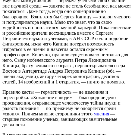
Научная коммуникация — передача учеными своих знаний
вне научной среды — занятие не столь безобидное, как может
показаться. Даже тогда, когда оно общепризнанно
благородное. Взять хотя бы Сергея Капицу — эталон ученого
и популяризатора науки. Мало кто знает, что за свою
медийность он поплатился научной карьерой. Пока советские
и российские зрители восхищались вместе с Сергеем
Петровичем наукой и учеными, в АН СССР сочли подобное
фиглярством, из-за чего Капица потерял возможность
избраться в ее члены и навсегда остался скромным
профессором. Конечно, правило существовало не только для
него. Сыну нобелевского лауреата Петра Леонидовича
Капицы, брату великого географа, первооткрывателя озера
Восток в Антарктиде Андрея Петровича Капицы (оба —
члены академии), автору четырех монографий, десятков
статей, 14 изобретений и 1 открытия, — ничто не помогло.
Правило касты — герметичность — не изменила и
перестройка. «Хождение в люди» — благородное дело
просвещения, открывающее человечеству тайны науки и
радость познания — по-прежнему не одобряется среди
«своих». Причем многие сторонники этого
мнения
—
старшее поколение ученых, занимающих значительные
должности.
В международной практике такая дискриминация