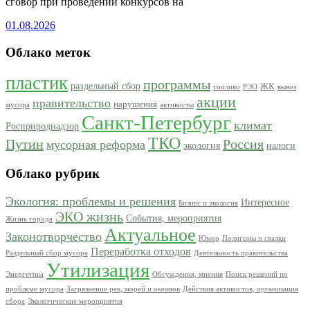
сговор при проведении конкурсов на
01.08.2026
Облако меток
пластик
программы
раздельный сбор
ЖК
топливо
РЭО
вывоз
акции
правительство
нарушения
мусора
активисты
Санкт-Петербург
климат
Росприроднадзор
ТКО
Путин
Россия
мусорная реформа
экология
налоги
Облако рубрик
Экология: проблемы и решения
Интересное
Бизнес и экология
ЭКО жизнь
События, мероприятия
Жизнь города
Актуальное
Законотворчество
Юмор
Полигоны и свалки
Переработка отходов
Раздельный сбор мусора
Деятельность правительства
Утилизация
Энергетика
Обсуждения, мнения
Поиск решений по
проблеме мусора
Загрязнение рек, морей и океанов
Действия активистов, организация
сбора
Экологические мероприятия