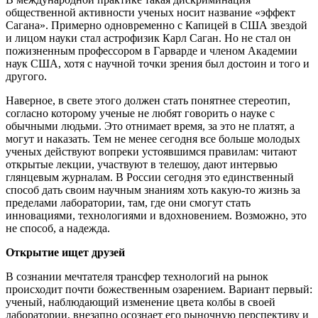
общественной активности ученых носит название «эффект
Сагана». Примерно одновременно с Капицей в США звездой
и лицом науки стал астрофизик Карл Саган. Но не стал он
пожизненным профессором в Гарварде и членом Академии
наук США, хотя с научной точки зрения был достоин и того и
другого.
Наверное, в свете этого должен стать понятнее стереотип,
согласно которому ученые не любят говорить о науке с
обычными людьми. Это отнимает время, за это не платят, а
могут и наказать. Тем не менее сегодня все больше молодых
ученых действуют вопреки устоявшимся правилам: читают
открытые лекции, участвуют в телешоу, дают интервью
глянцевым журналам. В России сегодня это единственный
способ дать своим научным знаниям хоть какую-то жизнь за
пределами лаборатории, там, где они смогут стать
инновациями, технологиями и вдохновением. Возможно, это
не способ, а надежда.
Открытие ищет друзей
В сознании мечтателя трансфер технологий на рынок
происходит почти божественным озарением. Вариант первый:
ученый, наблюдающий изменение цвета колбы в своей
лаборатории, внезапно осознает его рыночную перспективу и