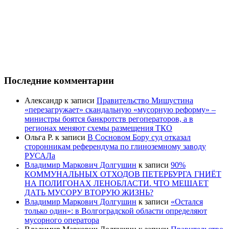
Последние комментарии
Александр
к записи
Правительство Мишустина
«перезагружает» скандальную «мусорную реформу» –
министры боятся банкротств регоператоров, а в
регионах меняют схемы размещения ТКО
Ольга Р.
к записи
В Сосновом Бору суд отказал
сторонникам референдума по глиноземному заводу
РУСАЛа
Владимир Маркович Долгушин
к записи
90%
КОММУНАЛЬНЫХ ОТХОДОВ ПЕТЕРБУРГА ГНИЁТ
НА ПОЛИГОНАХ ЛЕНОБЛАСТИ. ЧТО МЕШАЕТ
ДАТЬ МУСОРУ ВТОРУЮ ЖИЗНЬ?
Владимир Маркович Долгушин
к записи
«Остался
только один»: в Волгоградской области определяют
мусорного оператора