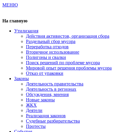
МЕНЮ
Газета издается с 2000 г.
На главную
Утилизация
Действия активистов, организация сбора
Раздельный сбор мусора
Переработка отходов
Вторичное использование
Полигоны и свалки
Поиск решений по проблеме мусора
Мировой опыт решения проблемы мусора
Отказ от упаковки
Законы
Деятельность правительства
Деятельность в регионах
Обсуждения, мнения
Новые законы
ЖКХ
Деятели
Реализация законов
Судебные разбирательства
Протесты
События