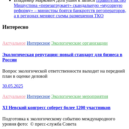
Владимир Маркович Долгушин
к записи
Правительство
Мишустина «перезагружает» скандальную «мусорную
реформу» – министры боятся банкротств регоператоров,
а в регионах меняют схемы размещения ТКО
Интересно
Актуальное
Интересное
Экологические организации
Экологическая репутация: новый стандарт для бизнеса в
России
Вопрос экологической ответственности выходит на передний
план в оценке деловой
30.05.2025
Актуальное
Интересное
Экологические мероприятия
ХI Невский конгресс соберет более 1200 участников
Подготовка к экологическому событию международного
уровня фото: © пресс-служба Совета