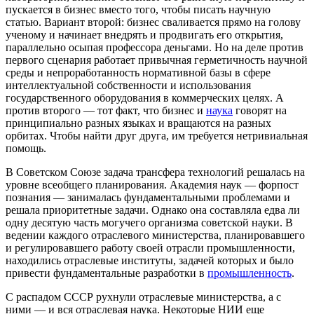
пускается в бизнес вместо того, чтобы писать научную
статью. Вариант второй: бизнес сваливается прямо на голову
ученому и начинает внедрять и продвигать его открытия,
параллельно осыпая профессора деньгами. Но на деле против
первого сценария работает привычная герметичность научной
среды и непроработанность нормативной базы в сфере
интеллектуальной собственности и использования
государственного оборудования в коммерческих целях. А
против второго — тот факт, что бизнес и
наука
говорят на
принципиально разных языках и вращаются на разных
орбитах. Чтобы найти друг друга, им требуется нетривиальная
помощь.
В Советском Союзе задача трансфера технологий решалась на
уровне всеобщего планирования. Академия наук — форпост
познания — занималась фундаментальными проблемами и
решала приоритетные задачи. Однако она составляла едва ли
одну десятую часть могучего организма советской науки. В
ведении каждого отраслевого министерства, планировавшего
и регулировавшего работу своей отрасли промышленности,
находились отраслевые институты, задачей которых и было
привести фундаментальные разработки в
промышленность
.
С распадом СССР рухнули отраслевые министерства, а с
ними — и вся отраслевая наука. Некоторые НИИ еще