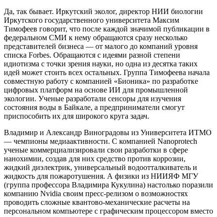
Да, так бывает. Иркутский эколог, директор НИИ биологии
Иркутского государственного университета Максим
Тимофеев говорит, что после каждой значимой публикации в
федеральном СМИ к нему обращаются сразу несколько
представителей бизнеса — от малого до компаний уровня
списка Forbes. Обращаются с идеями разной степени
идиотизма с точки зрения науки, но одна из десятка таких
идей может стоить всех остальных. Группа Тимофеева начала
совместную работу с компанией «Бионика» по разработке
цифровых платформ на основе ИИ для промышленной
экологии. Ученые разработали сенсоры для изучения
состояния воды в Байкале, а предприниматели смогут
приспособить их для широкого круга задач.
Владимир и Александр Виноградовы из Университета ИТМО
— чемпионы медиаактивности. С компанией Nanoprotech
ученые коммерциализировали свои разработки в сфере
нанохимии, создав для них средство против коррозии,
жидкий диэлектрик, универсальный водоотталкиватель и
жидкость для пожаротушения. А физики из НИИЯФ МГУ
(группа профессора Владимира Кукулина) настолько поразили
компанию Nvidia своим пресс-релизом о возможностях
проводить сложные квантово-механические расчеты на
персональном компьютере с графическим процессором вместо