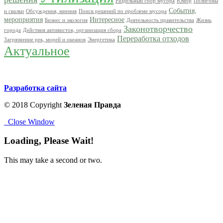
Раздельный сбор мусора
Юмор
Полигоны
События,
и свалки
Обсуждения, мнения
Поиск решений по проблеме мусора
мероприятия
Интересное
Бизнес и экология
Деятельность правительства
Жизнь
Законотворчество
города
Действия активистов, организация сбора
Переработка отходов
Загрязнение рек, морей и океанов
Энергетика
Актуальное
Разработка сайта
© 2018 Copyright
Зеленая Правда
Close Window
Loading, Please Wait!
This may take a second or two.