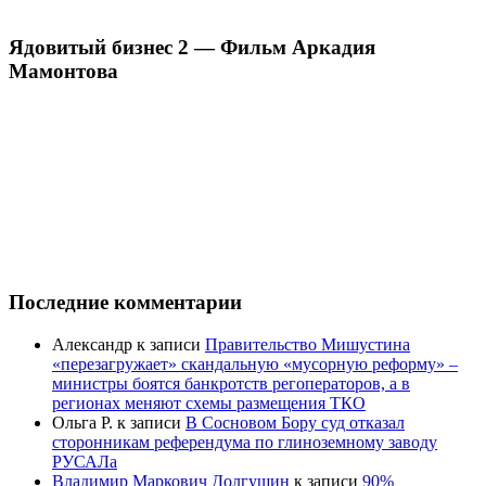
Ядовитый бизнес 2 — Фильм Аркадия
Мамонтова
Последние комментарии
Александр
к записи
Правительство Мишустина
«перезагружает» скандальную «мусорную реформу» –
министры боятся банкротств регоператоров, а в
регионах меняют схемы размещения ТКО
Ольга Р.
к записи
В Сосновом Бору суд отказал
сторонникам референдума по глиноземному заводу
РУСАЛа
Владимир Маркович Долгушин
к записи
90%