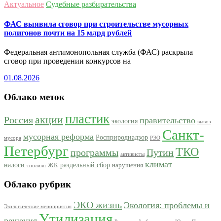
Актуальное
Судебные разбирательства
ФАС выявила сговор при строительстве мусорных
полигонов почти на 15 млрд рублей
Федеральная антимонопольная служба (ФАС) раскрыла
сговор при проведении конкурсов на
01.08.2026
Облако меток
пластик
акции
Россия
правительство
экология
вывоз
Санкт-
мусорная реформа
Росприроднадзор
мусора
РЭО
Петербург
ТКО
программы
Путин
активисты
климат
налоги
раздельный сбор
ЖК
нарушения
топливо
Облако рубрик
ЭКО жизнь
Экология: проблемы и
Экологические мероприятия
Утилизация
решения