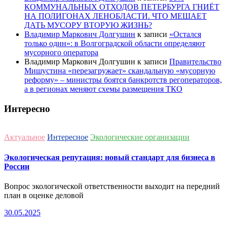
КОММУНАЛЬНЫХ ОТХОДОВ ПЕТЕРБУРГА ГНИЁТ
НА ПОЛИГОНАХ ЛЕНОБЛАСТИ. ЧТО МЕШАЕТ
ДАТЬ МУСОРУ ВТОРУЮ ЖИЗНЬ?
Владимир Маркович Долгушин
к записи
«Остался
только один»: в Волгоградской области определяют
мусорного оператора
Владимир Маркович Долгушин
к записи
Правительство
Мишустина «перезагружает» скандальную «мусорную
реформу» – министры боятся банкротств регоператоров,
а в регионах меняют схемы размещения ТКО
Интересно
Актуальное
Интересное
Экологические организации
Экологическая репутация: новый стандарт для бизнеса в
России
Вопрос экологической ответственности выходит на передний
план в оценке деловой
30.05.2025