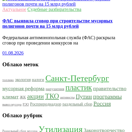
Актуальное
Судебные разбирательства
ФАС выявила сговор при строительстве мусорных
полигонов почти на 15 млрд рублей
Федеральная антимонопольная служба (ФАС) раскрыла
сговор при проведении конкурсов на
01.08.2026
Облако меток
Санкт-Петербург
экология
налоги
топливо
пластик
мусорная реформа
правительство
нарушения
ТКО
акции
Путин
программы
климат
ЖК
активисты
Россия
Росприроднадзор
раздельный сбор
вывоз мусора
РЭО
Облако рубрик
Утилизация
Законотворчество
Раздельный сбор мусора