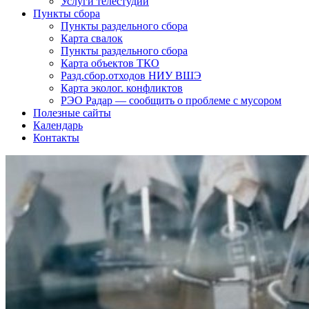
Услуги телестудии
Пункты сбора
Пункты раздельного сбора
Карта свалок
Пункты раздельного сбора
Карта объектов ТКО
Разд.сбор.отходов НИУ ВШЭ
Карта эколог. конфликтов
РЭО Радар — сообщить о проблеме с мусором
Полезные сайты
Календарь
Контакты