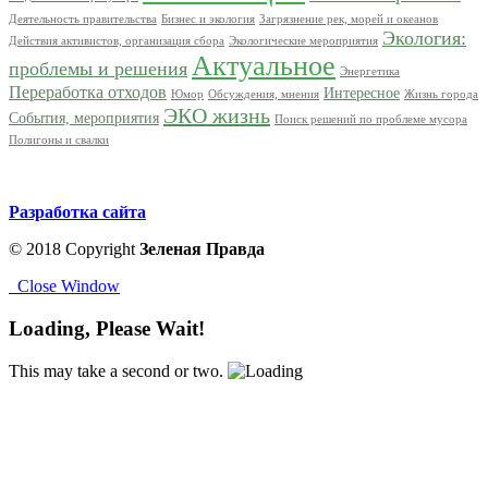
Деятельность правительства
Бизнес и экология
Загрязнение рек, морей и океанов
Экология:
Действия активистов, организация сбора
Экологические мероприятия
Актуальное
проблемы и решения
Энергетика
Переработка отходов
Интересное
Юмор
Обсуждения, мнения
Жизнь города
ЭКО жизнь
События, мероприятия
Поиск решений по проблеме мусора
Полигоны и свалки
Разработка сайта
© 2018 Copyright
Зеленая Правда
Close Window
Loading, Please Wait!
This may take a second or two.