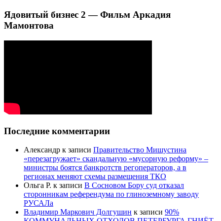
Ядовитый бизнес 2 — Фильм Аркадия
Мамонтова
Последние комментарии
Александр
к записи
Правительство Мишустина
«перезагружает» скандальную «мусорную реформу» –
министры боятся банкротств регоператоров, а в
регионах меняют схемы размещения ТКО
Ольга Р.
к записи
В Сосновом Бору суд отказал
сторонникам референдума по глиноземному заводу
РУСАЛа
Владимир Маркович Долгушин
к записи
90%
КОММУНАЛЬНЫХ ОТХОДОВ ПЕТЕРБУРГА ГНИЁТ