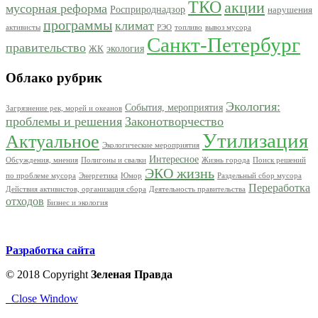
ТКО
акции
мусорная реформа
Росприроднадзор
нарушения
программы
климат
активисты
РЭО
топливо
вывоз мусора
Санкт-Петербург
правительство
экология
ЖК
Облако рубрик
Экология:
События, мероприятия
Загрязнение рек, морей и океанов
проблемы и решения
Законотворчество
Утилизация
Актуальное
Экологические мероприятия
Интересное
Обсуждения, мнения
Полигоны и свалки
Жизнь города
Поиск решений
ЭКО жизнь
по проблеме мусора
Энергетика
Юмор
Раздельный сбор мусора
Переработка
Действия активистов, организация сбора
Деятельность правительства
отходов
Бизнес и экология
Разработка сайта
© 2018 Copyright
Зеленая Правда
Close Window