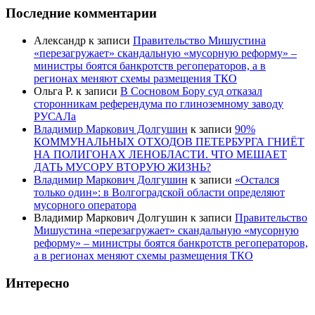
Последние комментарии
Александр
к записи
Правительство Мишустина
«перезагружает» скандальную «мусорную реформу» –
министры боятся банкротств регоператоров, а в
регионах меняют схемы размещения ТКО
Ольга Р.
к записи
В Сосновом Бору суд отказал
сторонникам референдума по глиноземному заводу
РУСАЛа
Владимир Маркович Долгушин
к записи
90%
КОММУНАЛЬНЫХ ОТХОДОВ ПЕТЕРБУРГА ГНИЁТ
НА ПОЛИГОНАХ ЛЕНОБЛАСТИ. ЧТО МЕШАЕТ
ДАТЬ МУСОРУ ВТОРУЮ ЖИЗНЬ?
Владимир Маркович Долгушин
к записи
«Остался
только один»: в Волгоградской области определяют
мусорного оператора
Владимир Маркович Долгушин
к записи
Правительство
Мишустина «перезагружает» скандальную «мусорную
реформу» – министры боятся банкротств регоператоров,
а в регионах меняют схемы размещения ТКО
Интересно