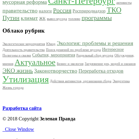
Санкт-Петербург
мусорная реформа
активисты
ТКО
Россия
правительство
налоги
Росприроднадзор
Путин
программы
климат
ЖК
вывоз мусора
топливо
Облако рубрик
Экология: проблемы и решения
Экологические мероприятия
Юмор
Интересное
Деятельность правительства
Поиск решений по проблеме мусора
События, мероприятия
Полигоны и свалки
Раздельный сбор мусора
Обсуждения,
Актуальное
мнения
Бизнес и экология
Загрязнение рек, морей и океанов
ЭКО жизнь
Законотворчество
Переработка отходов
Утилизация
Действия активистов, организация сбора
Энергетика
Жизнь города
Разработка сайта
© 2018 Copyright
Зеленая Правда
Close Window