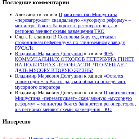
Последние комментарии
Александр
к записи
Правительство Мишустина
«перезагружает» скандальную «мусорную реформу» –
министры боятся банкротств регоператоров, а в
регионах меняют схемы размещения ТКО
Ольга Р.
к записи
В Сосновом Бору суд отказал
сторонникам референдума по глиноземному заводу
РУСАЛа
Владимир Маркович Долгушин
к записи
90%
КОММУНАЛЬНЫХ ОТХОДОВ ПЕТЕРБУРГА ГНИЁТ
НА ПОЛИГОНАХ ЛЕНОБЛАСТИ. ЧТО МЕШАЕТ
ДАТЬ МУСОРУ ВТОРУЮ ЖИЗНЬ?
Владимир Маркович Долгушин
к записи
«Остался
только один»: в Волгоградской области определяют
мусорного оператора
Владимир Маркович Долгушин
к записи
Правительство
Мишустина «перезагружает» скандальную «мусорную
реформу» – министры боятся банкротств регоператоров,
а в регионах меняют схемы размещения ТКО
Интересно
Актуальное
Интересное
Экологические организации