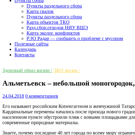
Пункты сбора
Пункты раздельного сбора
Карта свалок
Пункты раздельного сбора
Карта объектов ТКО
Разд.сбор.отходов НИУ ВШЭ
Карта эколог. конфликтов
РЭО Радар — сообщить о проблеме с мусором
Полезные сайты
Календарь
Контакты
Здоровый образ жизни /
ЭКО жизнь /
Альметьевск – небольшой моногородок,
24.04.2018
0 комментариев
Его называют российским Копенгагеном и жемчужиной Татарста
Кардинальные перемены начались после прихода нового градон
населенном пункте обустроили пляж с новыми площадками для 
современные природные материалы.
Знаете, почему последние 40 лет города по всему миру ограни