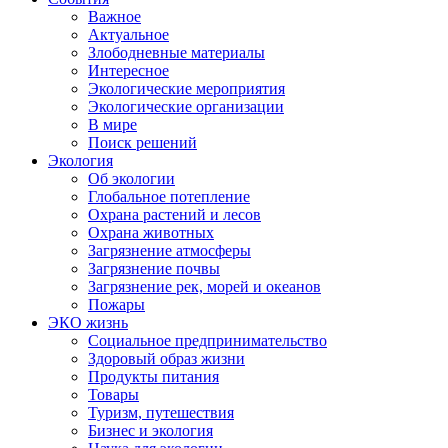
Важное
Актуальное
Злободневные материалы
Интересное
Экологические мероприятия
Экологические организации
В мире
Поиск решений
Экология
Об экологии
Глобальное потепление
Охрана растений и лесов
Охрана животных
Загрязнение атмосферы
Загрязнение почвы
Загрязнение рек, морей и океанов
Пожары
ЭКО жизнь
Социальное предпринимательство
Здоровый образ жизни
Продукты питания
Товары
Туризм, путешествия
Бизнес и экология