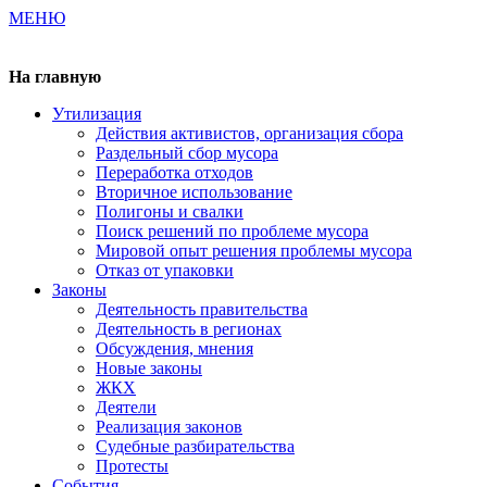
МЕНЮ
Газета издается с 2000 г.
На главную
Утилизация
Действия активистов, организация сбора
Раздельный сбор мусора
Переработка отходов
Вторичное использование
Полигоны и свалки
Поиск решений по проблеме мусора
Мировой опыт решения проблемы мусора
Отказ от упаковки
Законы
Деятельность правительства
Деятельность в регионах
Обсуждения, мнения
Новые законы
ЖКХ
Деятели
Реализация законов
Судебные разбирательства
Протесты
События