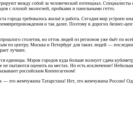
курируют между собой за человеческий потенциал. Специалисты 
одов с плохой экологией, пробками и панельными гетто.
а города требовалось жильё и работа. Сегодня мир устроен инач
 времяпрепровождения и так далее. Поэтому в дорогих бизнес-ц
 прошлого столетия, но отток людей из регионов уже бьёт по вс
м по центру. Москва и Петербург для таких людей — последни
рает лучшее.
единицы. Мэров городов куда больше волнует сдача кубометров 
е не пытаются оценить на местах. Но есть исключение! Небольш
называют российским Копенгагеном!
ск — это жемчужина Татарстана! Нет, это жемчужина России! Од