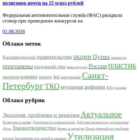
полигонов почти на 15 млрд рублей
Федеральная антимонопольная служба (ФАС) раскрыла
сговор при проведении конкурсов на
01.08.2026
Облако меток
акции
Путин
правительство
Росприроднадзор
активисты
пластик
программы
Россия
раздельный сбор
вывоз мусора
Санкт-
климат
экология
налоги
ЖК
нарушения
Петербург
ТКО
мусорная реформа
РЭО
топливо
Облако рубрик
Актуальное
Экология: проблемы и решения
Полигоны и свалки
Деятельность правительства
Действия активистов, организация
Законотворчество
сбора
Бизнес и экология
Поиск решений по проблеме
Утилизация
мусора
Загрязнение рек, морей и океанов