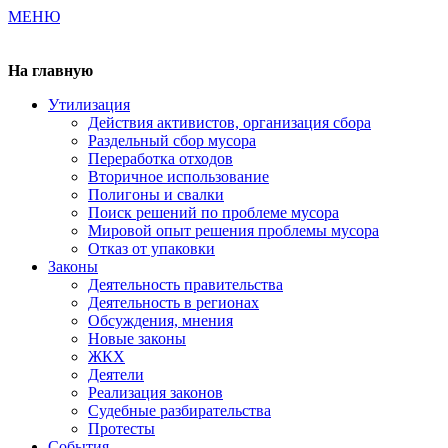
МЕНЮ
Газета издается с 2000 г.
На главную
Утилизация
Действия активистов, организация сбора
Раздельный сбор мусора
Переработка отходов
Вторичное использование
Полигоны и свалки
Поиск решений по проблеме мусора
Мировой опыт решения проблемы мусора
Отказ от упаковки
Законы
Деятельность правительства
Деятельность в регионах
Обсуждения, мнения
Новые законы
ЖКХ
Деятели
Реализация законов
Судебные разбирательства
Протесты
События