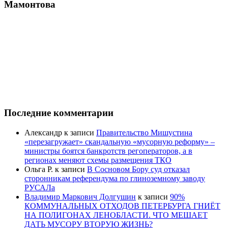
Мамонтова
Последние комментарии
Александр
к записи
Правительство Мишустина
«перезагружает» скандальную «мусорную реформу» –
министры боятся банкротств регоператоров, а в
регионах меняют схемы размещения ТКО
Ольга Р.
к записи
В Сосновом Бору суд отказал
сторонникам референдума по глиноземному заводу
РУСАЛа
Владимир Маркович Долгушин
к записи
90%
КОММУНАЛЬНЫХ ОТХОДОВ ПЕТЕРБУРГА ГНИЁТ
НА ПОЛИГОНАХ ЛЕНОБЛАСТИ. ЧТО МЕШАЕТ
ДАТЬ МУСОРУ ВТОРУЮ ЖИЗНЬ?