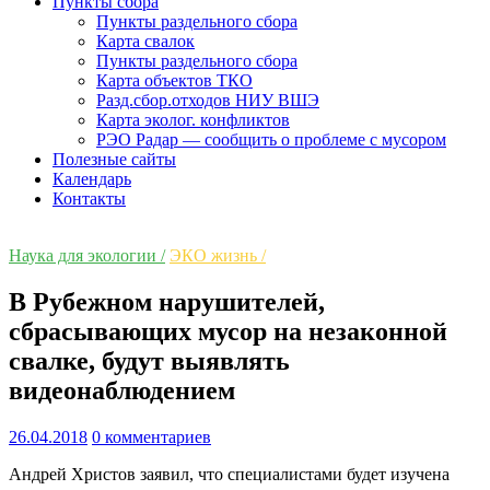
Пункты сбора
Пункты раздельного сбора
Карта свалок
Пункты раздельного сбора
Карта объектов ТКО
Разд.сбор.отходов НИУ ВШЭ
Карта эколог. конфликтов
РЭО Радар — сообщить о проблеме с мусором
Полезные сайты
Календарь
Контакты
Наука для экологии /
ЭКО жизнь /
В Рубежном нарушителей,
сбрасывающих мусор на незаконной
свалке, будут выявлять
видеонаблюдением
26.04.2018
0 комментариев
Андрей Христов заявил, что специалистами будет изучена