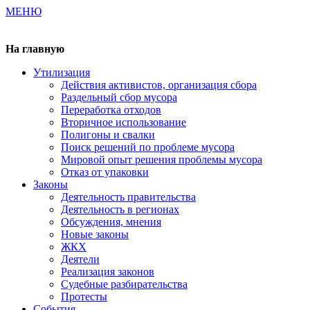
МЕНЮ
Газета издается с 2000 г.
На главную
Утилизация
Действия активистов, организация сбора
Раздельный сбор мусора
Переработка отходов
Вторичное использование
Полигоны и свалки
Поиск решений по проблеме мусора
Мировой опыт решения проблемы мусора
Отказ от упаковки
Законы
Деятельность правительства
Деятельность в регионах
Обсуждения, мнения
Новые законы
ЖКХ
Деятели
Реализация законов
Судебные разбирательства
Протесты
События