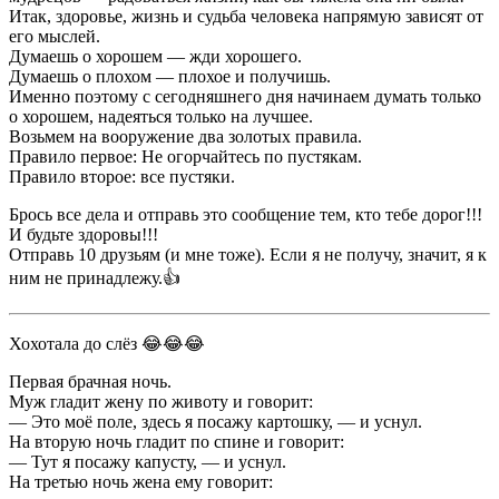
Итак, здоровье, жизнь и судьба человека напрямую зависят от
его мыслей.
Думаешь о хорошем — жди хорошего.
Думаешь о плохом — плохое и получишь.
Именно поэтому с сегодняшнего дня начинаем думать только
о хорошем, надеяться только на лучшее.
Возьмем на вооружение два золотых правила.
Правило первое: Не огорчайтесь по пустякам.
Правило второе: все пустяки.
Брось все дела и отправь это сообщение тем, кто тебе дорог!!!
И будьте здоровы!!!
Отправь 10 друзьям (и мне тоже). Если я не получу, значит, я к
ним не принадлежу.👍
Хохотала до слёз 😂😂😂
Первая брачная ночь.
Муж гладит жену по животу и говорит:
— Это моё поле, здесь я посажу картошку, — и уснул.
На вторую ночь гладит по спине и говорит:
— Тут я посажу капусту, — и уснул.
На третью ночь жена ему говорит: