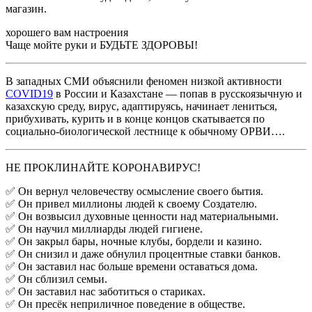
магазин.
хорошего вам настроения
Чаще мойте руки и БУДЬТЕ ЗДОРОВЫ!
В западных СМИ объяснили феномен низкой активности
COVID19
в России и Казахстане — попав в русскоязычную и
казахскую среду, вирус, адаптируясь, начинает лениться,
прибухивать, курить и в конце концов скатывается по
социально-биологической лестнице к обычному ОРВИ….
НЕ ПРОКЛИНАЙТЕ КОРОНАВИРУС!
✅ Он вернул человечеству осмысление своего бытия.
✅ Он привел миллионы людей к своему Создателю.
✅ Он возвысил духовные ценности над материальными.
✅ Он научил миллиарды людей гигиене.
✅ Он закрыл бары, ночные клубы, бордели и казино.
✅ Он снизил и даже обнулил процентные ставки банков.
✅ Он заставил нас больше времени оставаться дома.
✅ Он сблизил семьи.
✅ Он заставил нас заботиться о стариках.
✅ Он пресёк неприличное поведение в обществе.