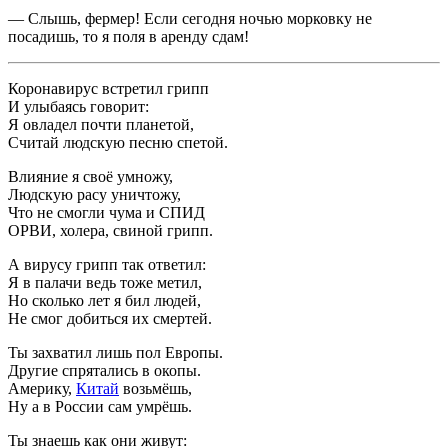
— Слышь, фермер! Если сегодня ночью морковку не
посадишь, то я поля в аренду сдам!
Коронавирус встретил грипп
И улыбаясь говорит:
Я овладел почти планетой,
Считай людскую песню спетой.
Влияние я своё умножу,
Людскую расу уничтожу,
Что не смогли чума и СПИД
ОРВИ, холера, свиной грипп.
А вирусу грипп так ответил:
Я в палачи ведь тоже метил,
Но сколько лет я бил людей,
Не смог добиться их смертей.
Ты захватил лишь пол Европы.
Другие спрятались в окопы.
Америку,
Китай
возьмёшь,
Ну а в России сам умрёшь.
Ты знаешь как они живут: