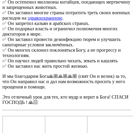
✅ Он остепенил миллионы китайцев, поедающих мертвечину
и запрещенных животных.
✅ Он заставил многие страны потратить треть своих военных
расходов на
здравоохранение
.
✅ Он запретил кальян в арабских странах.
✅ Он подорвал власть и ограничил полномочия многих
диктаторов в мире.
✅ Он заставил провести дезинфекцию тюрем и улучшить
санитарные условия заключённых.
✅ Он многих склонил поклоняться Богу, а не прогрессу и
технологиям.
✅ Он научил людей правильно чихать, зевать и кашлять
✅ Он заставил нас жить простой жизнью.
И мы благодарим Бога🙏🏼🙏🏼🙏🏼 (свят Он и велик) за то,
что Он направил нас и дал нам возможность просить у него
прощения и помощи.
Это отличный урок для тех, кто мудр и верит в Бога! СПАСИ
ГОСПОДЬ ! 🙏🏻