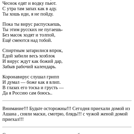
Чеснок едят и водку пьют.
С утра там запах как в аду.
Ты хошь иди, я не пойду.
Пока ты вирус распускаешь,
Ты этим русских не пугаешь-
Без масок ходят и толпой,
Ещё смеются над тобой.
Спиртным затарилися впрок,
Едой забили весь хозблок
И вирус ждут как божий дар,
Забыв рабочий календарь.
Коронавирус слушал грипп
И думал — боже как я влип.
В глазах его тоска и грусть —
Да я Россию сам боюсь..
Внимание!!! Будьте осторожны!!! Сегодня приехали домой из
Ашана , сняли маски, смотрю, блядь!!! с чужой женой домой
приехал!!!