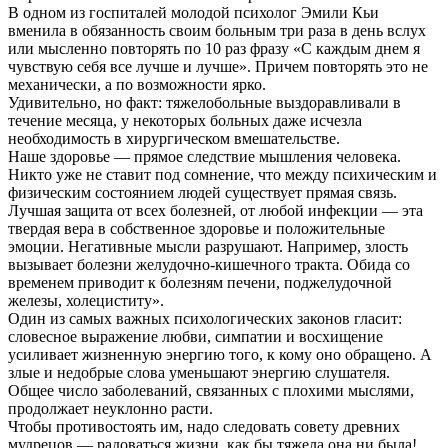
В одном из госпиталей молодой психолог Эмили Кьи
вменила в обязанность своим больным три раза в день вслух
или мысленно повторять по 10 раз фразу «С каждым днем я
чувствую себя все лучше и лучше». Причем повторять это не
механически, а по возможности ярко.
Удивительно, но факт: тяжелобольные выздоравливали в
течение месяца, у некоторых больных даже исчезла
необходимость в хирургическом вмешательстве.
Наше здоровье — прямое следствие мышления человека.
Никто уже не ставит под сомнение, что между психическим и
физическим состоянием людей существует прямая связь.
Лучшая защита от всех болезней, от любой инфекции — эта
твердая вера в собственное здоровье и положительные
эмоции. Негативные мысли разрушают. Например, злость
вызывает болезни желудочно-кишечного тракта. Обида со
временем приводит к болезням печени, поджелудочной
железы, холециститу».
Один из самых важных психологических законов гласит:
словесное выражение любви, симпатии и восхищение
усиливает жизненную энергию того, к кому оно обращено. А
злые и недобрые слова уменьшают энергию слушателя.
Общее число заболеваний, связанных с плохими мыслями,
продолжает неуклонно расти.
Чтобы противостоять им, надо следовать совету древних
мудрецов — радоваться жизни, как бы тяжела она ни была!