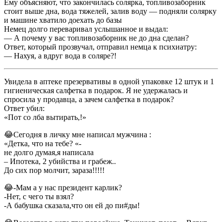
Ему объясняют, что закончилась солярка, топливозаборник
стоит выше дна, вода тяжелей, залив воду — подняли солярку
и машине хватило доехать до базы
Немец долго переваривал услышанное и выдал:
— А почему у вас топливозаборник не до дна сделан?
Ответ, который прозвучал, отправил немца к психиатру:
— Нахуя, а вдруг вода в соляре?!
Увидела в аптеке презервативы в одной упаковке 12 штук и 1
гигиеническая салфетка в подарок. Я не удержалась и
спросила у продавца, а зачем салфетка в подарок?
Ответ убил:
«Пот со лба вытирать,!»
😂Сегодня в личку мне написал мужчина :
«Детка, что на тебе? «-
не долго думая,я написала
– Ипотека, 2 убийства и грабеж..
До сих пор молчит, зараза!!!!!
😂-Мам а у нас президент карлик?
-Нет, c чего ты взял?
-А бабушка сказала,что он ей до пи#ды!