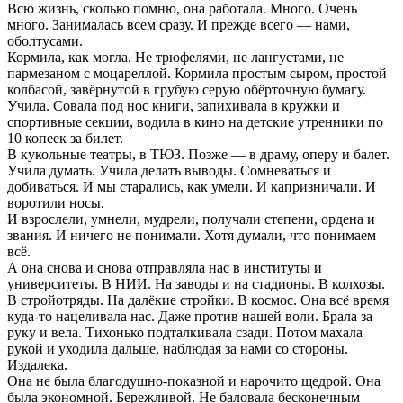
Всю жизнь, сколько помню, она работала. Много. Очень
много. Занималась всем сразу. И прежде всего — нами,
оболтусами.
Кормила, как могла. Не трюфелями, не лангустами, не
пармезаном с моцареллой. Кормила простым сыром, простой
колбасой, завёрнутой в грубую серую обёрточную бумагу.
Учила. Совала под нос книги, запихивала в кружки и
спортивные секции, водила в кино на детские утренники по
10 копеек за билет.
В кукольные театры, в ТЮЗ. Позже — в драму, оперу и балет.
Учила думать. Учила делать выводы. Сомневаться и
добиваться. И мы старались, как умели. И капризничали. И
воротили носы.
И взрослели, умнели, мудрели, получали степени, ордена и
звания. И ничего не понимали. Хотя думали, что понимаем
всё.
А она снова и снова отправляла нас в институты и
университеты. В НИИ. На заводы и на стадионы. В колхозы.
В стройотряды. На далёкие стройки. В космос. Она всё время
куда-то нацеливала нас. Даже против нашей воли. Брала за
руку и вела. Тихонько подталкивала сзади. Потом махала
рукой и уходила дальше, наблюдая за нами со стороны.
Издалека.
Она не была благодушно-показной и нарочито щедрой. Она
была экономной. Бережливой. Не баловала бесконечным