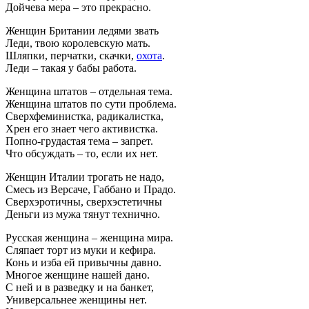
Дойчева мера – это прекрасно.
Женщин Британии ледями звать
Леди, твою королевскую мать.
Шляпки, перчатки, скачки,
охота
.
Леди – такая у бабы работа.
Женщина штатов – отдельная тема.
Женщина штатов по сути проблема.
Сверхфеминистка, радикалистка,
Хрен его знает чего активистка.
Попно-грудастая тема – запрет.
Что обсуждать – то, если их нет.
Женщин Италии трогать не надо,
Смесь из Версаче, Габбано и Прадо.
Сверхэротичны, сверхэстетичны
Деньги из мужа тянут технично.
Русская женщина – женщина мира.
Сляпает торт из муки и кефира.
Конь и изба ей привычны давно.
Многое женщине нашей дано.
С ней и в разведку и на банкет,
Универсальнее женщины нет.