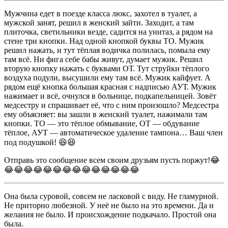
Мужчина едет в поезде класса люкс, захотел в туалет, а
мужской занят, решил в женский зайти. Заходит, а там
плиточка, светильники везде, садится на унитаз, а рядом на
стене три кнопки. Над одной кнопкой буквы ТО. Мужик
решил нажать, и тут тёплая водичка полилась, помыла ему
там всё. Ни фига себе бабы живут, думает мужик. Решил
вторую кнопку нажать с буквами ОТ. Тут струйки тёплого
воздуха подули, высушили ему там всё. Мужик кайфует. А
рядом ещё кнопка большая красная с надписью АУТ. Мужик
нажимает и всё, очнулся в больнице, подкапельницей. Зовёт
медсестру и спрашивает её, что с ним произошло? Медсестра
ему объясняет: вы зашли в женский туалет, нажимали там
кнопки. ТО — это тёплое обмывание, ОТ — обдувание
тёплое, АУТ — автоматическое удаление тампона… Ваш член
под подушкой! 😆😆
Отправь это сообщение всем своим друзьям пусть поржут!😂
😂😂😂😂😂😂😂😂😂😂😂😂😂😂
Она была суровой, совсем не ласковой с виду. Не гламурной.
Не приторно любезной. У неё не было на это времени. Да и
желания не было. И происхождение подкачало. Простой она
была.