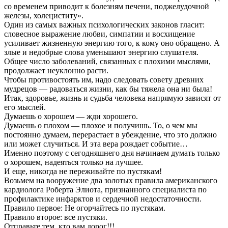
со временем приводит к болезням печени, поджелудочной
железы, холециститу».
Один из самых важных психологических законов гласит:
словесное выражение любви, симпатии и восхищение
усиливает жизненную энергию того, к кому оно обращено. А
злые и недобрые слова уменьшают энергию слушателя.
Общее число заболеваний, связанных с плохими мыслями,
продолжает неуклонно расти.
Чтобы противостоять им, надо следовать совету древних
мудрецов — радоваться жизни, как бы тяжела она ни была!
Итак, здоровье, жизнь и судьба человека напрямую зависят от
его мыслей.
Думаешь о хорошем — жди хорошего.
Думаешь о плохом — плохое и получишь. То, о чем мы
постоянно думаем, перерастает в убеждение, что это должно
или может случиться. И эта вера рождает событие…
Именно поэтому с сегодняшнего дня начинаем думать только
о хорошем, надеяться только на лучшее.
И еще, никогда не переживайте по пустякам!
Возьмем на вооружение два золотых правила американского
кардиолога Роберта Элиота, признанного специалиста по
профилактике инфарктов и сердечной недостаточности.
Правило первое: Не огорчайтесь по пустякам.
Правило второе: все пустяки.
Отправьте тем, кто вам дорог!!!