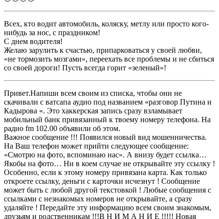
Всех, кто водит автомобиль, коляску, метлу или просто кого-
нибудь за нос, с праздником!
С днем водителя!
Желаю зарулить к счастью, припарковаться у своей любви,
«не тормозить мозгами», переехать все проблемы и не сбиться
со своей дороги! Пусть всегда горит «зеленый»!
Привет.Напиши всем своим из списка, чтобы они не
скачивали с ватсапа аудио под названием «разговор Путина и
Кадырова «. Это хаккерская запись сразу взламывает
мобильный банк привязанный к твоему номеру телефона. На
радио fm 102.00 объявили об этом.
Важное сообщение !!! Появился новый вид мошенничества.
На Ваш телефон может прийти следующее сообщение:
«Смотрю на фото, вспоминаю нас». А внизу будет ссылка…
Якобы на фото… Ни в коем случае не открывайте эту ссылку !
Особенно, если к этому номеру привязана карта. Как только
откроете ссылку, деньги с карточки исчезнут ! Сообщение
может быть с любой другой текстовкой ! Любые сообщения с
ссылками с незнакомых номеров не открывайте, а сразу
удаляйте ! Передайте эту информацию всем своим знакомым,
друзьям и родственникам !!!В Н И М А Н И Е !!!!! Новая