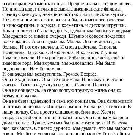
разнообразием заморских благ. Предпочитала своё, домашнее.
Но иногда вдруг нечаянно дарила американские фильмы,
французские духи, немецкие ботинки или финские куртки.
Нечасто и немного. Зато все они были отменного качества —
и кинокартины, и одежда, и косметика, и детские игрушки.
Как и положено быть подаркам, сделанным близкими людьми
Мы дрались за ними в очереди. Шумно и совсем по-детски
восхищались. А она вздыхала. Молча. Она не могла дать
больше. И потому молчала. И снова работала. Строила.
Возводила. Запускала. Изобретала. И кормила. И учила.
Нам не хватало. И мы роптали. Избалованные дети, ещё не
знающие горя. Мы ворчали, мы жаловались. Мы были
недовольны. Нам было мало.
И однажды мы возмутились. Громко. Всерьёз.
Она не удивилась. Она всё понимала. И потому ничего не
сказала. Тяжело вздохнула и ушла. Совсем. Навсегда.
Она не обиделась. За свою долгую трудную жизнь она ко
всему привыкла.
Она не была идеальной и сама это понимала. Она была живой
и потому ошибалась. Иногда серьёзно. Но чаще трагически. В
нашу пользу. Она просто слишком любила нас. Хотя и
старалась особенно это не показывать. Она слишком хорошо
думала о нас. Лучше, чем мы были на самом деле. И берегла
нас, как могла. От всего дурного. Мы думали, что мы выросли
давно. Мы были уверены что вполне проживём без её заботы