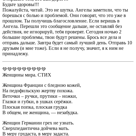
Будьте здоровы!!!
Пожалуйста, читай. Это не шутка. Ангелы заметили, что ты
борешься с болью и проблемой. Они говорят, что это уже в
прошлом. Ты получишь благословление. Если веришь в
Ангела. Перешли это сообщение дальше, не оставляй без
действия, не игнорируй, тебя проверят. Сегодня ночью 2
большие проблемы, твои будут решены. Брось все дела и
отправь дальше. Завтра будет самый лучший день. Отправь 10
друзьям (и мне тоже). Если я не получу, значит, я к ним не
принадлежу.
💚💚💚💚💚💚💚💚💚
Женщины мира. СТИХ
Женщина Франции с бледною кожей,
На педофильскую жертву похожа.
Веточки – ручки, прутики – ножки,
Глазки и губки, в ушках серёжки.
Плоская попка, плоская грудка
В общем, не женщина, — незабудка.
Женщин Германии грех не узнать.
Сверхпедантична дойчева мать.
В меру грудаста, в меру задаста.