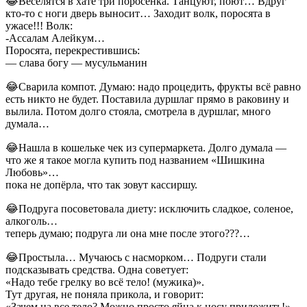
😂Веселятся в хате три поросёнка. Танцуют, поют… Вдруг
кто-то с ноги дверь выносит… Заходит волк, поросята в
ужасе!!! Волк:
-Ассалам Алейкум…
Поросята, перекрестившись:
— слава богу — мусульманин
😂Сварила компот. Думаю: надо процедить, фрукты всё равно
есть никто не будет. Поставила дуршлаг прямо в раковину и
вылила. Потом долго стояла, смотрела в дуршлаг, много
думала…
😂Нашла в кошельке чек из супермаркета. Долго думала —
что же я такое могла купить под названием «Шишкина
Любовь»…
пока не допёрла, что так зовут кассиршу.
😂Подруга посоветовала диету: исключить сладкое, соленое,
алкоголь…
теперь думаю; подруга ли она мне после этого???…
😂Простыла… Мучаюсь с насморком… Подруги стали
подсказывать средства. Одна советует:
«Надо тебе грелку во всё тело! (мужика)».
Тут другая, не поняла прикола, и говорит:
«Зачем на все тело? Можно просто яйца к носу приложить!»