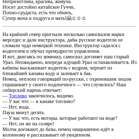
Неприхотлива, красива, живуча.
Носит достойно китайское Гуччи,
Попно-грудаста, есть что обнять,
Супер жена и подруга и мать!🤗☺☺☺
На крайний север пригнали несколько самосвалов марки
мерседес и дали инструктора, дабы русские водители не
сломали чудо немецкой техники. Инструктор садился с
водителем и обучал премудрости управления.
И вот, двигаясь по зимнику, самосвал догоняет наш старый
Урал. Неожиданно, впереди идущий Урал останавливается. Из
кабины выскакивает водитель с ведром, черпает из
ближайшей канавы воду и заливает в бак.
Немец, неплохо говорящий по-русски, с охреневшим лицом
спрашивает у своего подопечного — что случилось? Наш
сибирский парень отвечает:
—
Топливо
закончилось, видимо.
— У вас что — в канаве топливо?
— Нет, вода.
Пауза минут десять.
— У вас что, есть моторы, которые работают на воде?
— Нет, он же на соляре!
Молча доезжают до базы, немец ошарашенно идёт к
колонному и рассказывает об увиденном.