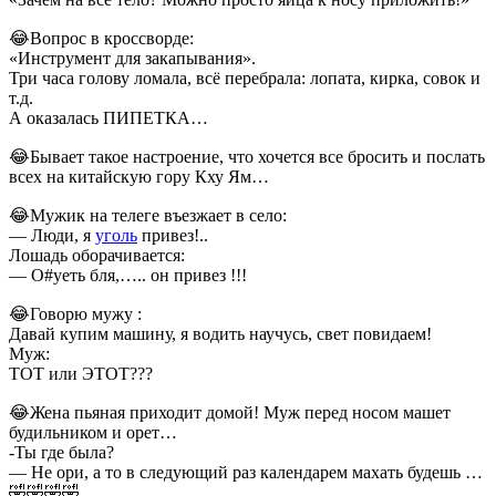
😂Вопрос в кроссворде:
«Инструмент для закапывания».
Три часа голову ломала, всё перебрала: лопата, кирка, совок и
т.д.
А оказалась ПИПЕТКА…
😂Бывает такое настроение, что хочется все бросить и послать
всех на китайскую гору Кху Ям…
😂Мужик на телеге въезжает в село:
— Люди, я
уголь
привез!..
Лошадь оборачивается:
— О#уеть бля,….. он привез !!!
😂Говорю мужу :
Давай купим машину, я водить научусь, свет повидаем!
Муж:
ТОТ или ЭТОТ???
😂Жена пьяная приходит домой! Муж перед носом машет
будильником и орет…
-Ты где была?
— Не ори, а то в следующий раз календарем махать будешь …
🤣🤣🤣🤣