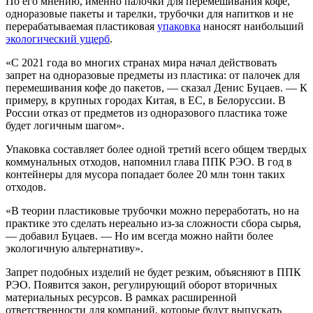
По его мнению, именно палочки для перемешивания кофе,
одноразовые пакеты и тарелки, трубочки для напитков и не
перерабатываемая пластиковая
упаковка
наносят наибольший
экологический ущерб
.
«C 2021 года во многих странах мира начал действовать
запрет на одноразовые предметы из пластика: от палочек для
перемешивания кофе до пакетов, — сказал Денис Буцаев. — К
примеру, в крупных городах Китая, в ЕС, в Белоруссии. В
России отказ от предметов из одноразового пластика тоже
будет логичным шагом».
Упаковка составляет более одной третий всего общем твердых
коммунальных отходов, напомнил глава ППК РЭО. В год в
контейнеры для мусора попадает более 20 млн тонн таких
отходов.
«В теории пластиковые трубочки можно переработать, но на
практике это сделать нереально из-за сложности сбора сырья,
— добавил Буцаев. — Но им всегда можно найти более
экологичную альтернативу».
Запрет подобных изделий не будет резким, объясняют в ППК
РЭО. Появится закон, регулирующий оборот вторичных
материальных ресурсов. В рамках расширенной
ответственности для компаний, которые будут выпускать