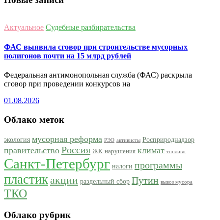
Актуальное
Судебные разбирательства
ФАС выявила сговор при строительстве мусорных
полигонов почти на 15 млрд рублей
Федеральная антимонопольная служба (ФАС) раскрыла
сговор при проведении конкурсов на
01.08.2026
Облако меток
мусорная реформа
экология
Росприроднадзор
РЭО
активисты
Россия
правительство
климат
ЖК
нарушения
топливо
Санкт-Петербург
программы
налоги
пластик
акции
Путин
раздельный сбор
вывоз мусора
ТКО
Облако рубрик