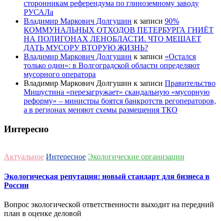
сторонникам референдума по глиноземному заводу
РУСАЛа
Владимир Маркович Долгушин
к записи
90%
КОММУНАЛЬНЫХ ОТХОДОВ ПЕТЕРБУРГА ГНИЁТ
НА ПОЛИГОНАХ ЛЕНОБЛАСТИ. ЧТО МЕШАЕТ
ДАТЬ МУСОРУ ВТОРУЮ ЖИЗНЬ?
Владимир Маркович Долгушин
к записи
«Остался
только один»: в Волгоградской области определяют
мусорного оператора
Владимир Маркович Долгушин
к записи
Правительство
Мишустина «перезагружает» скандальную «мусорную
реформу» – министры боятся банкротств регоператоров,
а в регионах меняют схемы размещения ТКО
Интересно
Актуальное
Интересное
Экологические организации
Экологическая репутация: новый стандарт для бизнеса в
России
Вопрос экологической ответственности выходит на передний
план в оценке деловой