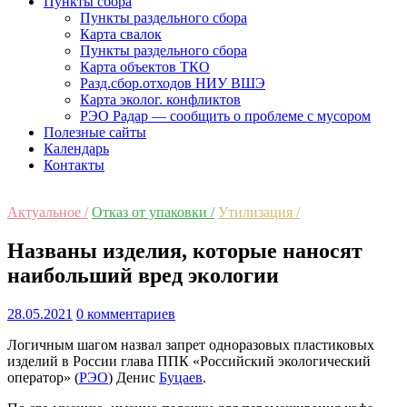
Пункты сбора
Пункты раздельного сбора
Карта свалок
Пункты раздельного сбора
Карта объектов ТКО
Разд.сбор.отходов НИУ ВШЭ
Карта эколог. конфликтов
РЭО Радар — сообщить о проблеме с мусором
Полезные сайты
Календарь
Контакты
Актуальное /
Отказ от упаковки /
Утилизация /
Названы изделия, которые наносят
наибольший вред экологии
28.05.2021
0 комментариев
Логичным шагом назвал запрет одноразовых пластиковых
изделий в России глава ППК «Российский экологический
оператор» (
РЭО
) Денис
Буцаев
.