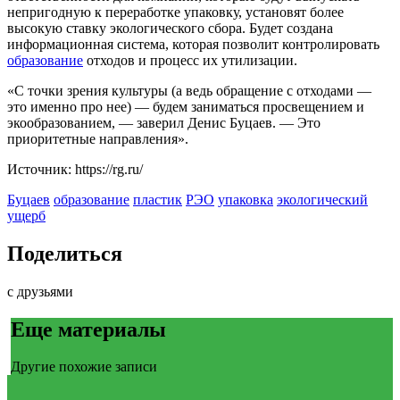
непригодную к переработке упаковку, установят более
высокую ставку экологического сбора. Будет создана
информационная система, которая позволит контролировать
образование
отходов и процесс их утилизации.
«С точки зрения культуры (а ведь обращение с отходами —
это именно про нее) — будем заниматься просвещением и
экообразованием, — заверил Денис Буцаев. — Это
приоритетные направления».
Источник: https://rg.ru/
Буцаев
образование
пластик
РЭО
упаковка
экологический
ущерб
Поделиться
с друзьями
Еще материалы
Другие похожие записи