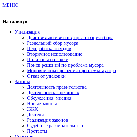
МЕНЮ
Газета издается с 2000 г.
На главную
Утилизация
Действия активистов, организация сбора
Раздельный сбор мусора
Переработка отходов
Вторичное использование
Полигоны и свалки
Поиск решений по проблеме мусора
Мировой опыт решения проблемы мусора
Отказ от упаковки
Законы
Деятельность правительства
Деятельность в регионах
Обсуждения, мнения
Новые законы
ЖКХ
Деятели
Реализация законов
Судебные разбирательства
Протесты
События