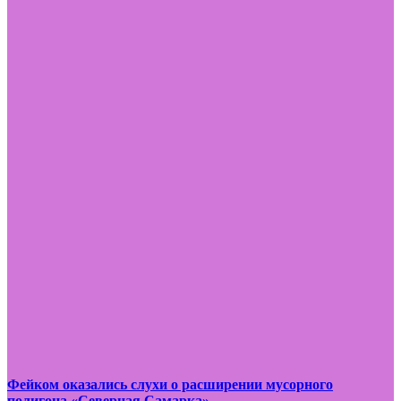
Фейком оказались слухи о расширении мусорного
полигона «Северная Самарка»