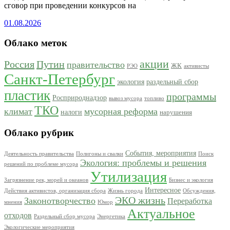
сговор при проведении конкурсов на
01.08.2026
Облако меток
акции
Россия
Путин
правительство
ЖК
РЭО
активисты
Санкт-Петербург
экология
раздельный сбор
пластик
программы
Росприроднадзор
вывоз мусора
топливо
ТКО
климат
мусорная реформа
налоги
нарушения
Облако рубрик
События, мероприятия
Деятельность правительства
Полигоны и свалки
Поиск
Экология: проблемы и решения
решений по проблеме мусора
Утилизация
Загрязнение рек, морей и океанов
Бизнес и экология
Интересное
Действия активистов, организация сбора
Жизнь города
Обсуждения,
ЭКО жизнь
Законотворчество
Переработка
мнения
Юмор
Актуальное
отходов
Раздельный сбор мусора
Энергетика
Экологические мероприятия