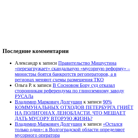
Последние комментарии
Александр
к записи
Правительство Мишустина
«перезагружает» скандальную «мусорную реформу» –
министры боятся банкротств регоператоров, а в
регионах меняют схемы размещения ТКО
Ольга Р.
к записи
В Сосновом Бору суд отказал
сторонникам референдума по глиноземному заводу
РУСАЛа
Владимир Маркович Долгушин
к записи
90%
КОММУНАЛЬНЫХ ОТХОДОВ ПЕТЕРБУРГА ГНИЁТ
НА ПОЛИГОНАХ ЛЕНОБЛАСТИ. ЧТО МЕШАЕТ
ДАТЬ МУСОРУ ВТОРУЮ ЖИЗНЬ?
Владимир Маркович Долгушин
к записи
«Остался
только один»: в Волгоградской области определяют
мусорного оператора