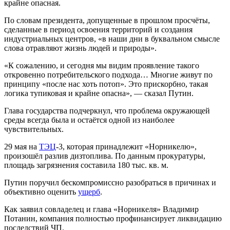
крайне опасная.
По словам президента, допущенные в прошлом просчёты,
сделанные в период освоения территорий и создания
индустриальных центров, «в наши дни в буквальном смысле
слова отравляют жизнь людей и природы».
«К сожалению, и сегодня мы видим проявление такого
откровенно потребительского подхода… Многие живут по
принципу «после нас хоть потоп». Это прискорбно, такая
логика тупиковая и крайне опасна», — сказал Путин.
Глава государства подчеркнул, что проблема окружающей
среды всегда была и остаётся одной из наиболее
чувствительных.
29 мая на
ТЭЦ
-3, которая принадлежит «Норникелю»,
произошёл разлив дизтоплива. По данным прокуратуры,
площадь загрязнения составила 180 тыс. кв. м.
Путин поручил бескомпромиссно разобраться в причинах и
объективно оценить
ущерб
.
Как заявил совладелец и глава «Норникеля» Владимир
Потанин, компания полностью профинансирует ликвидацию
последствий ЧП.