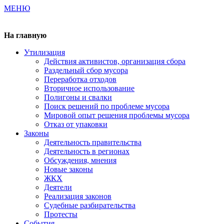
МЕНЮ
Газета издается с 2000 г.
На главную
Утилизация
Действия активистов, организация сбора
Раздельный сбор мусора
Переработка отходов
Вторичное использование
Полигоны и свалки
Поиск решений по проблеме мусора
Мировой опыт решения проблемы мусора
Отказ от упаковки
Законы
Деятельность правительства
Деятельность в регионах
Обсуждения, мнения
Новые законы
ЖКХ
Деятели
Реализация законов
Судебные разбирательства
Протесты
События