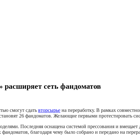
s» расширяет сеть фандоматов
стью смогут сдать
вторсырье
на переработку. В рамках совместно
становят 26 фандоматов. Желающие первыми протестировать сист
оделями. Последняя оснащена системой прессования и вмещает 
х фандоматов, благодаря чему было собрано и передано на перера