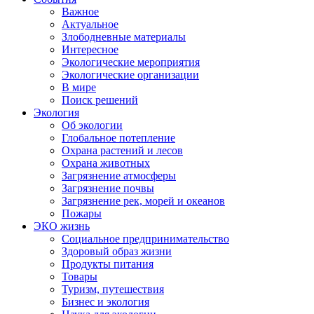
Важное
Актуальное
Злободневные материалы
Интересное
Экологические мероприятия
Экологические организации
В мире
Поиск решений
Экология
Об экологии
Глобальное потепление
Охрана растений и лесов
Охрана животных
Загрязнение атмосферы
Загрязнение почвы
Загрязнение рек, морей и океанов
Пожары
ЭКО жизнь
Социальное предпринимательство
Здоровый образ жизни
Продукты питания
Товары
Туризм, путешествия
Бизнес и экология