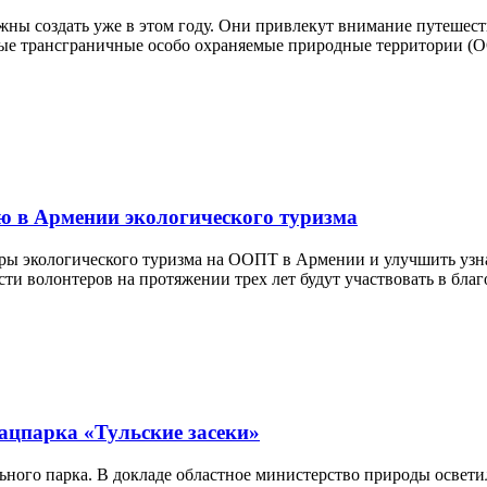
ны создать уже в этом году. Они привлекут внимание путешест
ые трансграничные особо охраняемые природные территории (О
ю в Армении экологического туризма
ы экологического туризма на ООПТ в Армении и улучшить узна
сти волонтеров на протяжении трех лет будут участвовать в бла
цпарка «Тульские засеки»
ьного парка. В докладе областное министерство природы освет