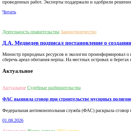
проведенных работ. Эксперты поддержали и одобрили решения
Читать
Деятельность правительства
Законотворчество
Д.А. Медведев подписал постановление о создани
Министр природных ресурсов и экологии проинформировал о п
сберечь ареал обитания нерпы. На местных островах и берега
Актуальное
Актуальное
Судебные разбирательства
ФАС выявила сговор при строительстве мусорных полигоно
Федеральная антимонопольная служба (ФАС) раскрыла сговор 
01.08.2026
Актуальное
Жизнь города
ЭКО жизнь