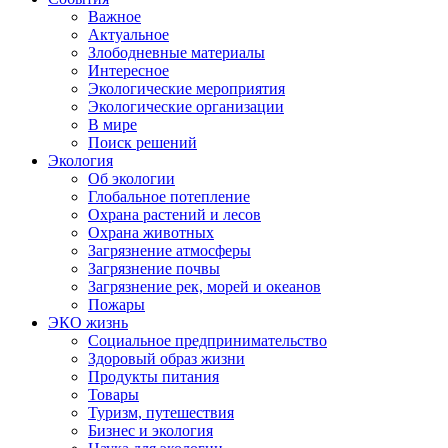
Важное
Актуальное
Злободневные материалы
Интересное
Экологические мероприятия
Экологические организации
В мире
Поиск решений
Экология
Об экологии
Глобальное потепление
Охрана растений и лесов
Охрана животных
Загрязнение атмосферы
Загрязнение почвы
Загрязнение рек, морей и океанов
Пожары
ЭКО жизнь
Социальное предпринимательство
Здоровый образ жизни
Продукты питания
Товары
Туризм, путешествия
Бизнес и экология