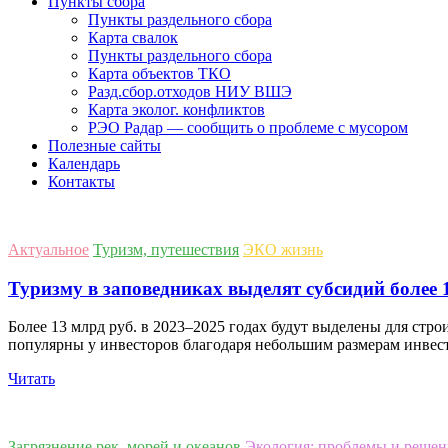
Пункты сбора
Пункты раздельного сбора
Карта свалок
Пункты раздельного сбора
Карта объектов ТКО
Разд.сбор.отходов НИУ ВШЭ
Карта эколог. конфликтов
РЭО Радар — сообщить о проблеме с мусором
Полезные сайты
Календарь
Контакты
Актуальное
Туризм, путешествия
ЭКО жизнь
Туризму в заповедниках выделят субсидий более 
Более 13 млрд руб. в 2023–2025 годах будут выделены для ст
популярны у инвесторов благодаря небольшим размерам инвест
Читать
Загрязнение рек, морей и океанов
Экология: проблемы и решен