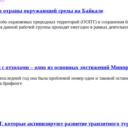
сы охраны окружающей среды на Байкале
собо охраняемых природных территорий (ООПТ) и сохранения би
ия данной рабочей группы проходят ежегодно в рамках деятельн
 с отходами – одно из основных достижений Мин
В последний год она была проблемой номер один и таковой остан
на брифинге
, которые активизируют развитие транзитного ту