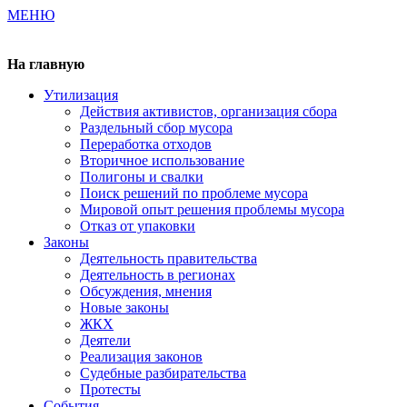
МЕНЮ
Газета издается с 2000 г.
На главную
Утилизация
Действия активистов, организация сбора
Раздельный сбор мусора
Переработка отходов
Вторичное использование
Полигоны и свалки
Поиск решений по проблеме мусора
Мировой опыт решения проблемы мусора
Отказ от упаковки
Законы
Деятельность правительства
Деятельность в регионах
Обсуждения, мнения
Новые законы
ЖКХ
Деятели
Реализация законов
Судебные разбирательства
Протесты
События