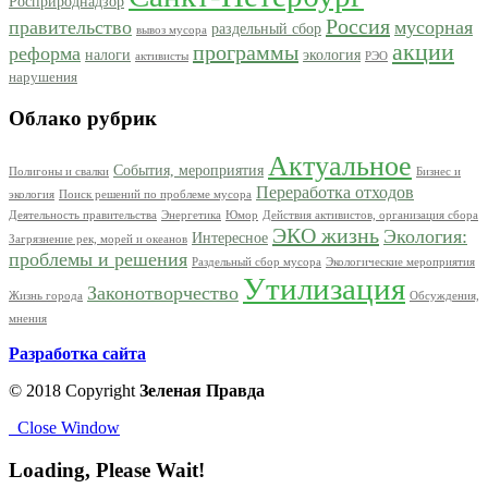
Росприроднадзор
Россия
правительство
мусорная
раздельный сбор
вывоз мусора
акции
программы
реформа
налоги
экология
активисты
РЭО
нарушения
Облако рубрик
Актуальное
События, мероприятия
Полигоны и свалки
Бизнес и
Переработка отходов
экология
Поиск решений по проблеме мусора
Деятельность правительства
Энергетика
Юмор
Действия активистов, организация сбора
ЭКО жизнь
Экология:
Интересное
Загрязнение рек, морей и океанов
проблемы и решения
Раздельный сбор мусора
Экологические мероприятия
Утилизация
Законотворчество
Жизнь города
Обсуждения,
мнения
Разработка сайта
© 2018 Copyright
Зеленая Правда
Close Window
Loading, Please Wait!