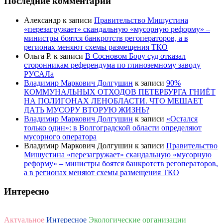
Последние комментарии
Александр
к записи
Правительство Мишустина
«перезагружает» скандальную «мусорную реформу» –
министры боятся банкротств регоператоров, а в
регионах меняют схемы размещения ТКО
Ольга Р.
к записи
В Сосновом Бору суд отказал
сторонникам референдума по глиноземному заводу
РУСАЛа
Владимир Маркович Долгушин
к записи
90%
КОММУНАЛЬНЫХ ОТХОДОВ ПЕТЕРБУРГА ГНИЁТ
НА ПОЛИГОНАХ ЛЕНОБЛАСТИ. ЧТО МЕШАЕТ
ДАТЬ МУСОРУ ВТОРУЮ ЖИЗНЬ?
Владимир Маркович Долгушин
к записи
«Остался
только один»: в Волгоградской области определяют
мусорного оператора
Владимир Маркович Долгушин
к записи
Правительство
Мишустина «перезагружает» скандальную «мусорную
реформу» – министры боятся банкротств регоператоров,
а в регионах меняют схемы размещения ТКО
Интересно
Актуальное
Интересное
Экологические организации