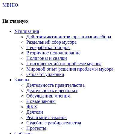
МЕНЮ
Газета издается с 2000 г.
На главную
Утилизация
Действия активистов, организация сбора
Раздельный сбор мусора
Переработка отходов
Вторичное использование
Полигоны и свалки
Поиск решений по проблеме мусора
Мировой опыт решения проблемы мусора
Отказ от упаковки
Законы
Деятельность правительства
Деятельность в регионах
Обсуждения, мнения
Новые законы
ЖКХ
Деятели
Реализация законов
Судебные разбирательства
Протесты
События