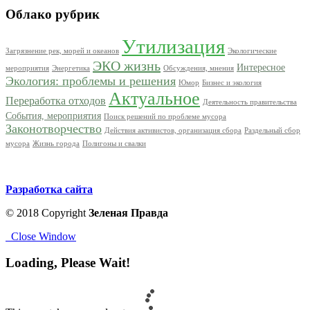
Облако рубрик
Утилизация
Загрязнение рек, морей и океанов
Экологические
ЭКО жизнь
Интересное
мероприятия
Энергетика
Обсуждения, мнения
Экология: проблемы и решения
Юмор
Бизнес и экология
Актуальное
Переработка отходов
Деятельность правительства
События, мероприятия
Поиск решений по проблеме мусора
Законотворчество
Действия активистов, организация сбора
Раздельный сбор
мусора
Жизнь города
Полигоны и свалки
Разработка сайта
© 2018 Copyright
Зеленая Правда
Close Window
Loading, Please Wait!