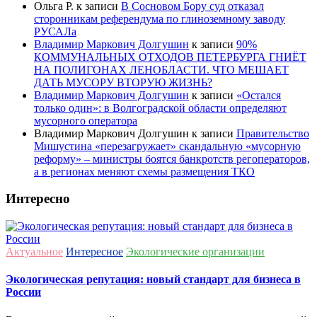
Ольга Р.
к записи
В Сосновом Бору суд отказал
сторонникам референдума по глиноземному заводу
РУСАЛа
Владимир Маркович Долгушин
к записи
90%
КОММУНАЛЬНЫХ ОТХОДОВ ПЕТЕРБУРГА ГНИЁТ
НА ПОЛИГОНАХ ЛЕНОБЛАСТИ. ЧТО МЕШАЕТ
ДАТЬ МУСОРУ ВТОРУЮ ЖИЗНЬ?
Владимир Маркович Долгушин
к записи
«Остался
только один»: в Волгоградской области определяют
мусорного оператора
Владимир Маркович Долгушин
к записи
Правительство
Мишустина «перезагружает» скандальную «мусорную
реформу» – министры боятся банкротств регоператоров,
а в регионах меняют схемы размещения ТКО
Интересно
Актуальное
Интересное
Экологические организации
Экологическая репутация: новый стандарт для бизнеса в
России