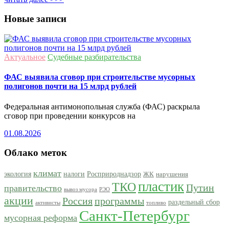
Новые записи
Актуальное
Судебные разбирательства
ФАС выявила сговор при строительстве мусорных
полигонов почти на 15 млрд рублей
Федеральная антимонопольная служба (ФАС) раскрыла
сговор при проведении конкурсов на
01.08.2026
Облако меток
климат
экология
налоги
Росприроднадзор
ЖК
нарушения
пластик
ТКО
Путин
правительство
вывоз мусора
РЭО
акции
Россия
программы
раздельный сбор
активисты
топливо
Санкт-Петербург
мусорная реформа