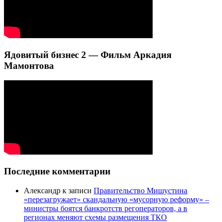
Ядовитый бизнес 2 — Фильм Аркадия
Мамонтова
Последние комментарии
Александр
к записи
Правительство Мишустина
«перезагружает» скандальную «мусорную реформу» –
министры боятся банкротств регоператоров, а в
регионах меняют схемы размещения ТКО