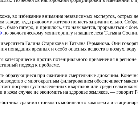
слах. Но экологов насторожили формулировки в извещении о п
охоже, во избежание внимания независимых экспертов, острых д
 заводе, куда рядовому жителю попасть затруднительно. Собрал
них», было пятеро, и пришлось, что называется, прорываться с 
Ф
по экологическому мониторингу и защите леса Татьяна Соснин
верситета Галина Старикова и Татьяна Германова. Они говорят,
я попадания вредных и особо опасных веществ в воздух, воду и п
лся категорически против потенциального применения в регионе 
ативный подход к проблеме.
ать образующиеся при сжигании смертельные диоксины. Конечно
оизводство с многократным фильтрованием обеспечивает макси
оят посреди густонаселенных кварталов или среди сельскохозяй
ни в коем случае не экономить на здоровье земляков, — говорит 
работчика сравнил стоимость мобильного комплекса и стационар