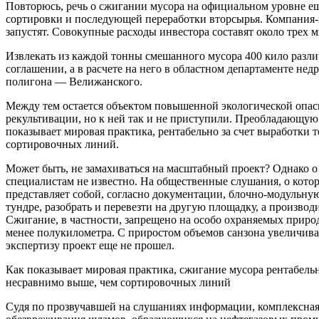
Повторюсь, речь о сжигании мусора на официальном уровне ещ
сортировки и последующей переработки вторсырья. Компания-к
запустят. Совокупные расходы инвестора составят около трех 
Извлекать из каждой тонны смешанного мусора 400 кило разли
соглашении, а в расчете на него в областном департаменте н
полигона — Велижанского.
Между тем остается объектом повышенной экологической опасн
рекультивации, но к ней так и не приступили. Преобладающую
показывает мировая практика, рентабельно за счет выработки 
сортировочных линий.
Может быть, не замахиваться на масштабный проект? Однако 
специалистам не известно. На общественные слушания, о котор
представляет собой, согласно документации, блочно-модульн
тундре, разобрать и перевезти на другую площадку, а производ
Сжигание, в частности, запрещено на особо охраняемых природ
менее полукилометра. С приростом объемов санзона увеличив
экспертизу проект еще не прошел.
Как показывает мировая практика, сжигание мусора рентабельн
несравнимо выше, чем сортировочных линий
Судя по прозвучавшей на слушаниях информации, комплексная 