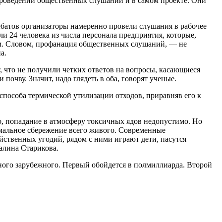
роведении общественных слушаний и в самом проекте. Они
ебатов организаторы намеренно провели слушания в рабочее
и 24 человека из числа персонала предприятия, которые,
боем. Словом, профанация общественных слушаний, — не
а.
 что не получили четких ответов на вопросы, касающиеся
очву. Значит, надо глядеть в оба, говорят ученые.
способа термической утилизации отходов, приравняв его к
, попадание в атмосферу токсичных ядов недопустимо. Но
мальное сбережение всего живого. Современные
ственных угодий, рядом с ними играют дети, пасутся
Галина Старикова.
ного зарубежного. Первый обойдется в полмиллиарда. Второй