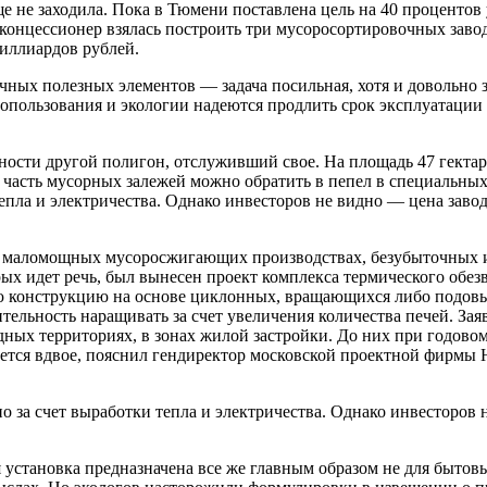
е не заходила. Пока в Тюмени поставлена цель на 40 процентов
онцессионер взялась построить три мусоросортировочных завода
миллиардов рублей.
чных полезных элементов — задача посильная, хотя и довольно з
едропользования и экологии надеются продлить срок эксплуатаци
ости другой полигон, отслуживший свое. На площадь 47 гектар
 часть мусорных залежей можно обратить в пепел в специальны
тепла и электричества. Однако инвесторов не видно — цена зав
о маломощных мусоросжигающих производствах, безубыточных и
ых идет речь, был вынесен проект комплекса термического обез
ую конструкцию на основе циклонных, вращающихся либо подовы
ительность наращивать за счет увеличения количества печей. Зая
ных территориях, в зонах жилой застройки. До них при годовом
ается вдвое, пояснил гендиректор московской проектной фирмы
о за счет выработки тепла и электричества. Однако инвесторов
установка предназначена все же главным образом не для бытовы