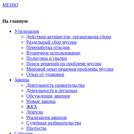
МЕНЮ
Газета издается с 2000 г.
На главную
Утилизация
Действия активистов, организация сбора
Раздельный сбор мусора
Переработка отходов
Вторичное использование
Полигоны и свалки
Поиск решений по проблеме мусора
Мировой опыт решения проблемы мусора
Отказ от упаковки
Законы
Деятельность правительства
Деятельность в регионах
Обсуждения, мнения
Новые законы
ЖКХ
Деятели
Реализация законов
Судебные разбирательства
Протесты
События