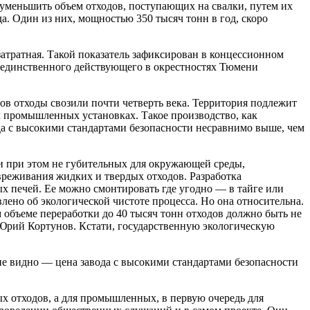
 уменьшить объем отходов, поступающих на свалки, путем их
. Один из них, мощностью 350 тысяч тонн в год, скоро
атратная. Такой показатель зафиксирован в концессионном
и единственного действующего в окрестностях Тюмени
ов отходы свозили почти четверть века. Территория подлежит
х промышленных установках. Такое производство, как
ода с высокими стандартами безопасности несравнимо выше, чем
 при этом не губительных для окружающей среды,
вреживания жидких и твердых отходов. Разработка
х печей. Ее можно смонтировать где угодно — в тайге или
влено об экологической чистоте процесса. Но она относительна.
 объеме переработки до 40 тысяч тонн отходов должно быть не
 Юрий Кортунов. Кстати, государственную экологическую
 не видно — цена завода с высокими стандартами безопасности
х отходов, а для промышленных, в первую очередь для