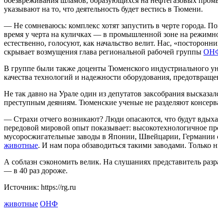
обезвреживания шламов, образующихся на нефтегазовых промы
указывают на то, что деятельность будет вестись в Тюмени.
— Не сомневаюсь: комплекс хотят запустить в черте города. П
время у черта на куличках — в промышленной зоне на режимном
естественно, голосуют, как начальство велит. Нас, «посторон
скрывает возмущения глава региональной рабочей группы
ОН
В группе были также доценты Тюменского индустриального уни
качества технологий и надежности оборудования, предотвращени
Не так давно на Урале один из депутатов заксобрания высказа
преступным деяниям. Тюменские ученые не разделяют консерв
— Страхи отчего возникают? Люди опасаются, что будут вдых
передовой мировой опыт показывает: высокотехнологичное пр
мусоросжигательные заводы в Японии, Швейцарии, Германии ст
животные
. И нам пора обзаводиться такими заводами. Только 
А соблазн сэкономить велик. На слушаниях представитель раз
— в 40 раз дороже.
Источник: https://rg.ru
животные
ОНФ