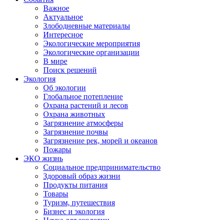
Важное
Актуальное
Злободневные материалы
Интересное
Экологические мероприятия
Экологические организации
В мире
Поиск решений
Экология
Об экологии
Глобальное потепление
Охрана растений и лесов
Охрана животных
Загрязнение атмосферы
Загрязнение почвы
Загрязнение рек, морей и океанов
Пожары
ЭКО жизнь
Социальное предпринимательство
Здоровый образ жизни
Продукты питания
Товары
Туризм, путешествия
Бизнес и экология