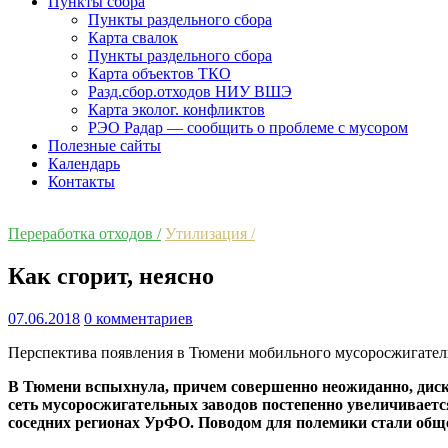
Пункты сбора
Пункты раздельного сбора
Карта свалок
Пункты раздельного сбора
Карта объектов ТКО
Разд.сбор.отходов НИУ ВШЭ
Карта эколог. конфликтов
РЭО Радар — сообщить о проблеме с мусором
Полезные сайты
Календарь
Контакты
Переработка отходов /
Утилизация /
Как сгорит, неясно
07.06.2018
0 комментариев
Перспектива появления в Тюмени мобильного мусоросжигатель
В Тюмени вспыхнула, причем совершенно неожиданно, диску
сеть мусоросжигательных заводов постепенно увеличивается
соседних регионах УрФО. Поводом для полемики стали общ