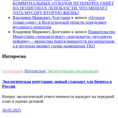
КОММУНАЛЬНЫХ ОТХОДОВ ПЕТЕРБУРГА ГНИЁТ
НА ПОЛИГОНАХ ЛЕНОБЛАСТИ. ЧТО МЕШАЕТ
ДАТЬ МУСОРУ ВТОРУЮ ЖИЗНЬ?
Владимир Маркович Долгушин
к записи
«Остался
только один»: в Волгоградской области определяют
мусорного оператора
Владимир Маркович Долгушин
к записи
Правительство
Мишустина «перезагружает» скандальную «мусорную
реформу» – министры боятся банкротств регоператоров,
а в регионах меняют схемы размещения ТКО
Интересно
Актуальное
Интересное
Экологические организации
Экологическая репутация: новый стандарт для бизнеса в
России
Вопрос экологической ответственности выходит на передний
план в оценке деловой
30.05.2025