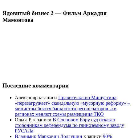
Ядовитый бизнес 2 — Фильм Аркадия
Мамонтова
Последние комментарии
Александр
к записи
Правительство Мишустина
«перезагружает» скандальную «мусорную реформу» –
министры боятся банкротств регоператоров, а в
регионах меняют схемы размещения ТКО
Ольга Р.
к записи
В Сосновом Бору суд отказал
сторонникам референдума по глиноземному заводу
РУСАЛа
Владимир Маркович Долгушин
к записи
90%