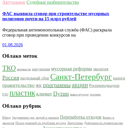
Актуальное
Судебные разбирательства
ФАС выявила сговор при строительстве мусорных
полигонов почти на 15 млрд рублей
Федеральная антимонопольная служба (ФАС) раскрыла
сговор при проведении конкурсов на
01.08.2026
Облако меток
ТКО
мусорная реформа
экология
нарушения
активисты
Санкт-Петербург
Россия
раздельный сбор
налоги
акции
программы
правительство
Росприроднадзор
ЖК
пластик
Путин
климат
РЭО
вывоз мусора
топливо
Облако рубрик
Переработка отходов
Юмор
Загрязнение рек, морей и океанов
Бизнес и
экология
Поиск решений по проблеме мусора
Энергетика
Деятельность правительства
Законотворчество