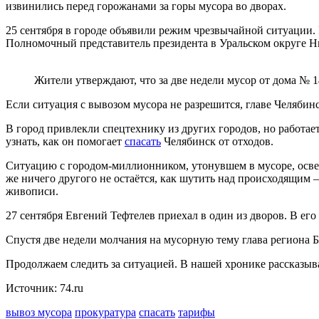
извинились перед горожанами за горы мусора во дворах.
25 сентября в городе объявили режим чрезвычайной ситуации
Полномочный представитель президента в Уральском округе Ни
Жители утверждают, что за две недели мусор от дома № 1
Если ситуация с вывозом мусора не разрешится, главе Челябин
В город привлекли спецтехнику из других городов, но работает
узнать, как он помогает
спасать
Челябинск от отходов.
Ситуацию с городом-миллионником, утонувшем в мусоре, осве
же ничего другого не остаётся, как шутить над происходящим
живописи.
27 сентября Евгений Тефтелев приехал в один из дворов. В е
Спустя две недели молчания на мусорную тему глава региона
Продолжаем следить за ситуацией. В нашей хронике рассказыв
Источник: 74.ru
вывоз мусора
прокуратура
спасать
тарифы