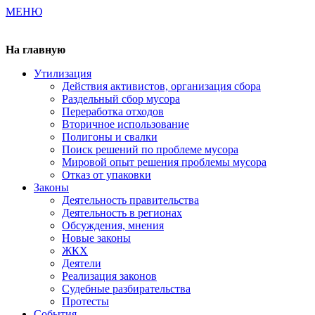
МЕНЮ
Газета издается с 2000 г.
На главную
Утилизация
Действия активистов, организация сбора
Раздельный сбор мусора
Переработка отходов
Вторичное использование
Полигоны и свалки
Поиск решений по проблеме мусора
Мировой опыт решения проблемы мусора
Отказ от упаковки
Законы
Деятельность правительства
Деятельность в регионах
Обсуждения, мнения
Новые законы
ЖКХ
Деятели
Реализация законов
Судебные разбирательства
Протесты
События