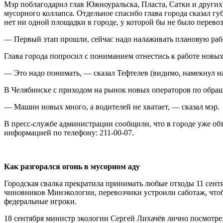
Мэр поблагодарил глав Южноуральска, Пласта, Сатки и других 
мусорного коллапса. Отдельное спасибо глава города сказал г
нет ни одной площадки в городе, у которой бы не было перев
— Первый этап прошли, сейчас надо налаживать плановую раб
Глава города попросил с пониманием отнестись к работе новых
— Это надо понимать, — сказал Тефтелев (видимо, намекнул на
В Челябинске с приходом на рынок новых операторов по обращ
— Машин новых много, а водителей не хватает, — сказал мэр.
В пресс-службе администрации сообщили, что в городе уже об
информацией по телефону: 211-00-07.
Как разгорался огонь в мусорном аду
Городская свалка прекратила принимать любые отходы 11 сентя
чиновников Минэкологии, перевозчики устроили саботаж, что
федеральные игроки.
18 сентября министр экологии Сергей Лихачёв лично посмотре