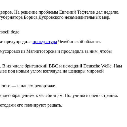
дворов. На решение проблемы Евгений Тефтелев дал неделю.
 губернатора Бориса Дубровского незамедлительных мер.
своей беде
уже предупредила
прокуратура
Челябинской области.
 мусоровоз из Магнитогорска и проследила за ним, чтобы
 В их числе британский BBC и немецкий Deutsche Welle. Нам
орыве под новым углом взглянула на шедевры мировой
бности — в нашем репортаже.
видеообращением к челябинцам. Получилось очень странно.
методами его планируют решать.