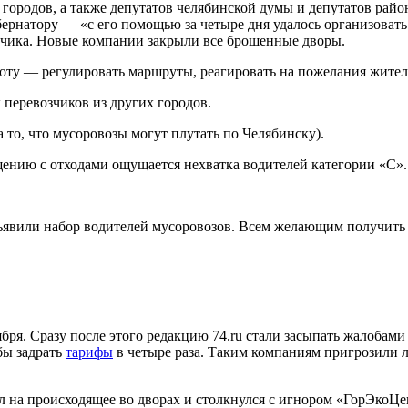
городов, а также депутатов челябинской думы и депутатов райо
убернатору — «с его помощью за четыре дня удалось организоват
озчика. Новые компании закрыли все брошенные дворы.
оту — регулировать маршруты, реагировать на пожелания жител
 перевозчиков из других городов.
 то, что мусоровозы могут плутать по Челябинску).
ению с отходами ощущается нехватка водителей категории «С».
ъявили набор водителей мусоровозов. Всем желающим получить 
бря. Сразу после этого редакцию 74.ru стали засыпать жалобам
бы задрать
тарифы
в четыре раза. Таким компаниям пригрозили 
л на происходящее во дворах и столкнулся с игнором «ГорЭкоЦ