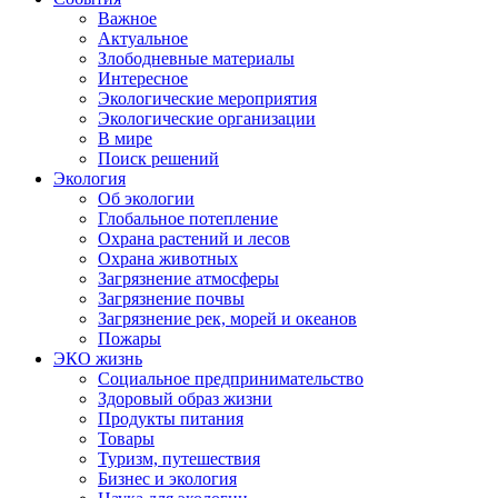
Важное
Актуальное
Злободневные материалы
Интересное
Экологические мероприятия
Экологические организации
В мире
Поиск решений
Экология
Об экологии
Глобальное потепление
Охрана растений и лесов
Охрана животных
Загрязнение атмосферы
Загрязнение почвы
Загрязнение рек, морей и океанов
Пожары
ЭКО жизнь
Социальное предпринимательство
Здоровый образ жизни
Продукты питания
Товары
Туризм, путешествия
Бизнес и экология