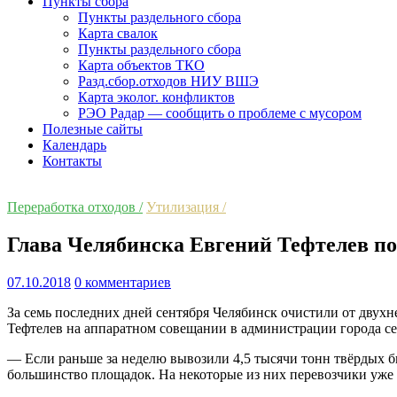
Пункты сбора
Пункты раздельного сбора
Карта свалок
Пункты раздельного сбора
Карта объектов ТКО
Разд.сбор.отходов НИУ ВШЭ
Карта эколог. конфликтов
РЭО Радар — сообщить о проблеме с мусором
Полезные сайты
Календарь
Контакты
Переработка отходов /
Утилизация /
Глава Челябинска Евгений Тефтелев по
07.10.2018
0 комментариев
За семь последних дней сентября Челябинск очистили от двух
Тефтелев на аппаратном совещании в администрации города сег
— Если раньше за неделю вывозили 4,5 тысячи тонн твёрдых б
большинство площадок. На некоторые из них перевозчики уже 