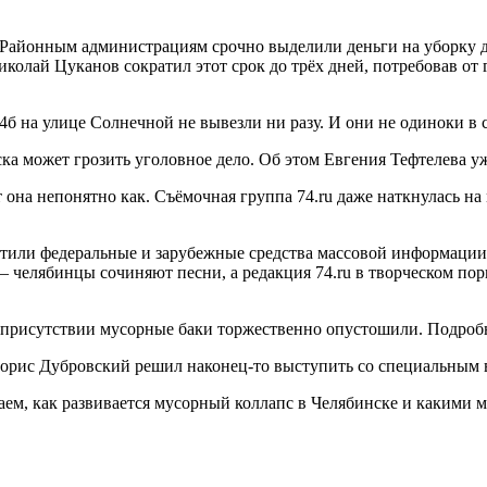
. Районным администрациям срочно выделили деньги на уборку 
колай Цуканов сократил этот срок до трёх дней, потребовав от
4б на улице Солнечной не вывезли ни разу. И они не одиноки в 
ска может грозить уголовное дело. Об этом Евгения Тефтелева 
 она непонятно как. Съёмочная группа 74.ru даже наткнулась на
тили федеральные и зарубежные средства массовой информации.
 — челябинцы сочиняют песни, а редакция 74.ru в творческом п
го присутствии мусорные баки торжественно опустошили. Подро
 Борис Дубровский решил наконец-то выступить со специальным 
аем, как развивается мусорный коллапс в Челябинске и какими 