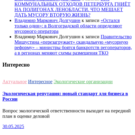
КОММУНАЛЬНЫХ ОТХОДОВ ПЕТЕРБУРГА ГНИЁТ
НА ПОЛИГОНАХ ЛЕНОБЛАСТИ. ЧТО МЕШАЕТ
ДАТЬ МУСОРУ ВТОРУЮ ЖИЗНЬ?
Владимир Маркович Долгушин
к записи
«Остался
только один»: в Волгоградской области определяют
мусорного оператора
Владимир Маркович Долгушин
к записи
Правительство
Мишустина «перезагружает» скандальную «мусорную
реформу» – министры боятся банкротств регоператоров,
а в регионах меняют схемы размещения ТКО
Интересно
Актуальное
Интересное
Экологические организации
Экологическая репутация: новый стандарт для бизнеса в
России
Вопрос экологической ответственности выходит на передний
план в оценке деловой
30.05.2025