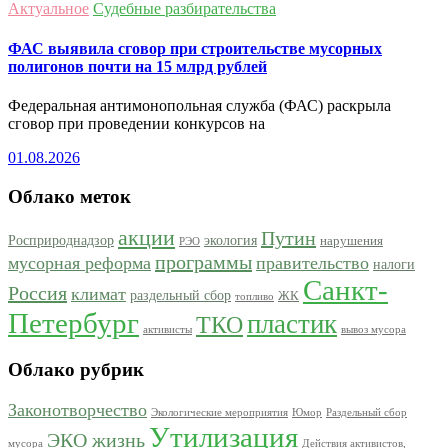
Актуальное
Судебные разбирательства
ФАС выявила сговор при строительстве мусорных
полигонов почти на 15 млрд рублей
Федеральная антимонопольная служба (ФАС) раскрыла
сговор при проведении конкурсов на
01.08.2026
Облако меток
акции
Путин
Росприроднадзор
экология
нарушения
РЭО
программы
мусорная реформа
правительство
налоги
Санкт-
Россия
климат
раздельный сбор
ЖК
топливо
Петербург
пластик
ТКО
активисты
вывоз мусора
Облако рубрик
Законотворчество
Экологические мероприятия
Юмор
Раздельный сбор
Утилизация
ЭКО жизнь
мусора
Действия активистов,