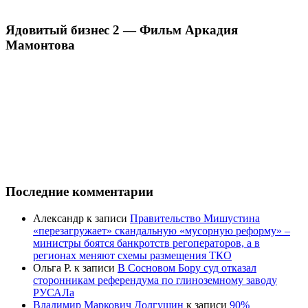
Ядовитый бизнес 2 — Фильм Аркадия
Мамонтова
Последние комментарии
Александр
к записи
Правительство Мишустина
«перезагружает» скандальную «мусорную реформу» –
министры боятся банкротств регоператоров, а в
регионах меняют схемы размещения ТКО
Ольга Р.
к записи
В Сосновом Бору суд отказал
сторонникам референдума по глиноземному заводу
РУСАЛа
Владимир Маркович Долгушин
к записи
90%