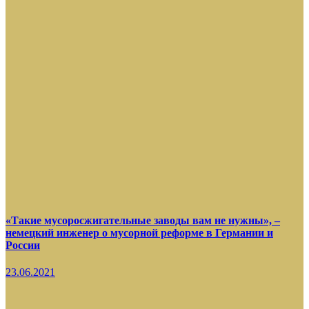
«Такие мусоросжигательные заводы вам не нужны», –
немецкий инженер о мусорной реформе в Германии и
России
23.06.2021