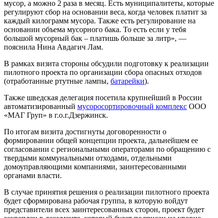
мусор, а можно 2 раза в месяц. Есть муниципалитеты, которые
регулируют сбор на основании веса, когда человек платит за
каждый килограмм мусора. Также есть регулирование на
основании объема мусорного бака. То есть если у тебя
большой мусорный бак – платишь больше за литр», —
пояснила Нина Авдагич Лам.
В рамках визита стороны обсудили подготовку к реализации
пилотного проекта по организации сбора опасных отходов
(отработанные ртутные лампы,
батарейки
).
Также шведская делегация посетила крупнейший в России
автоматизированный
мусоросортировочный комплекс
ООО
«МАГ Груп» в г.о.г.Дзержинск.
По итогам визита достигнуты договоренности о
формировании общей концепции проекта, дальнейшем ее
согласовании с региональными операторами по обращению с
твердыми коммунальными отходами, отдельными
домоуправляющими компаниями, заинтересованными
органами власти.
В случае принятия решения о реализации пилотного проекта
будет сформирована рабочая группа, в которую войдут
представители всех заинтересованных сторон, проект будет