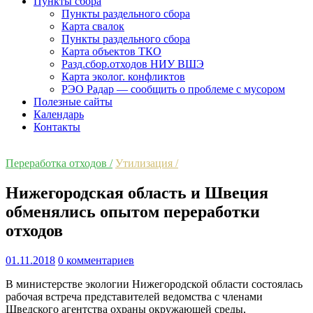
Пункты сбора
Пункты раздельного сбора
Карта свалок
Пункты раздельного сбора
Карта объектов ТКО
Разд.сбор.отходов НИУ ВШЭ
Карта эколог. конфликтов
РЭО Радар — сообщить о проблеме с мусором
Полезные сайты
Календарь
Контакты
Переработка отходов /
Утилизация /
Нижегородская область и Швеция
обменялись опытом переработки
отходов
01.11.2018
0 комментариев
В министерстве экологии Нижегородской области состоялась
рабочая встреча представителей ведомства с членами
Шведского агентства охраны окружающей среды,