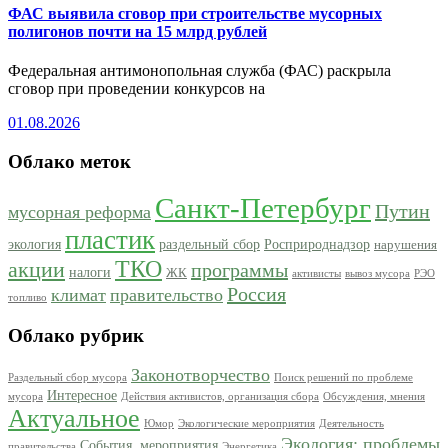
ФАС выявила сговор при строительстве мусорных
полигонов почти на 15 млрд рублей
Федеральная антимонопольная служба (ФАС) раскрыла
сговор при проведении конкурсов на
01.08.2026
Облако меток
Санкт-Петербург
Путин
мусорная реформа
пластик
экология
раздельный сбор
Росприроднадзор
нарушения
ТКО
акции
программы
налоги
ЖК
активисты
вывоз мусора
РЭО
Россия
климат
правительство
топливо
Облако рубрик
Законотворчество
Раздельный сбор мусора
Поиск решений по проблеме
Интересное
мусора
Действия активистов, организация сбора
Обсуждения, мнения
Актуальное
Юмор
Экологические мероприятия
Деятельность
Экология: проблемы
События, мероприятия
правительства
Энергетика