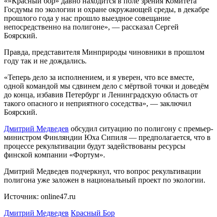
«»Красный бор» давно находится в поле зрения Комитета
Госдумы по экологии и охране окружающей среды, в декабре
прошлого года у нас прошло выездное совещание
непосредственно на полигоне», — рассказал Сергей
Боярский.
Правда, представителя Минприроды чиновники в прошлом
году так и не дождались.
«Теперь дело за исполнением, и я уверен, что все вместе,
одной командой мы сдвинем дело с мёртвой точки и доведём
до конца, избавив Петербург и Ленинградскую область от
такого опасного и неприятного соседства», — заключил
Боярский.
Дмитрий Медведев
обсудил ситуацию по полигону с премьер-
министром Финляндии Юха Сипиля — предполагается, что в
процессе рекультивации будут задействованы ресурсы
финской компании «Фортум».
Дмитрий Медведев подчеркнул, что вопрос рекультивации
полигона уже заложен в национальный проект по экологии.
Источник: online47.ru
Дмитрий Медведев
Красный Бор