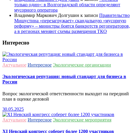
только один»: в Волгоградской области определяют
мусорного оператора
Владимир Маркович Долгушин
к записи
Правительство
Мишустина «перезагружает» скандальную «мусорную
реформу» – министры боятся банкротств регоператоров,
а в регионах меняют схемы размещения ТКО
Интересно
Актуальное
Интересное
Экологические организации
Экологическая репутация: новый стандарт для бизнеса в
России
Вопрос экологической ответственности выходит на передний
план в оценке деловой
30.05.2025
Актуальное
Интересное
Экологические мероприятия
ХI Невский конгресс соберет более 1200 участников