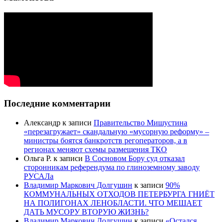
Последние комментарии
Александр
к записи
Правительство Мишустина
«перезагружает» скандальную «мусорную реформу» –
министры боятся банкротств регоператоров, а в
регионах меняют схемы размещения ТКО
Ольга Р.
к записи
В Сосновом Бору суд отказал
сторонникам референдума по глиноземному заводу
РУСАЛа
Владимир Маркович Долгушин
к записи
90%
КОММУНАЛЬНЫХ ОТХОДОВ ПЕТЕРБУРГА ГНИЁТ
НА ПОЛИГОНАХ ЛЕНОБЛАСТИ. ЧТО МЕШАЕТ
ДАТЬ МУСОРУ ВТОРУЮ ЖИЗНЬ?
Владимир Маркович Долгушин
к записи
«Остался