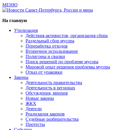
МЕНЮ
Газета издается с 2000 г.
На главную
Утилизация
Действия активистов, организация сбора
Раздельный сбор мусора
Переработка отходов
Вторичное использование
Полигоны и свалки
Поиск решений по проблеме мусора
Мировой опыт решения проблемы мусора
Отказ от упаковки
Законы
Деятельность правительства
Деятельность в регионах
Обсуждения, мнения
Новые законы
ЖКХ
Деятели
Реализация законов
Судебные разбирательства
Протесты
События