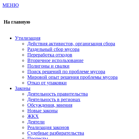
МЕНЮ
Газета издается с 2000 г.
На главную
Утилизация
Действия активистов, организация сбора
Раздельный сбор мусора
Переработка отходов
Вторичное использование
Полигоны и свалки
Поиск решений по проблеме мусора
Мировой опыт решения проблемы мусора
Отказ от упаковки
Законы
Деятельность правительства
Деятельность в регионах
Обсуждения, мнения
Новые законы
ЖКХ
Деятели
Реализация законов
Судебные разбирательства
Протесты