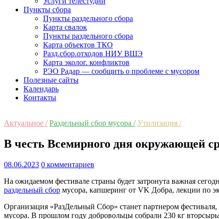
Услуги телестудии
Пункты сбора
Пункты раздельного сбора
Карта свалок
Пункты раздельного сбора
Карта объектов ТКО
Разд.сбор.отходов НИУ ВШЭ
Карта эколог. конфликтов
РЭО Радар — сообщить о проблеме с мусором
Полезные сайты
Календарь
Контакты
Актуальное /
Раздельный сбор мусора /
Утилизация /
В честь Всемирного дня окружающей ср
08.06.2023
0 комментариев
На ожидаемом фестивале страны будет затронута важная сего
раздельный сбор
мусора, капшеринг от VK Добра, лекции по эк
Организация «РазДельный Сбор» станет партнером фестиваля, 
мусора. В прошлом году добровольцы собрали 230 кг вторсырья