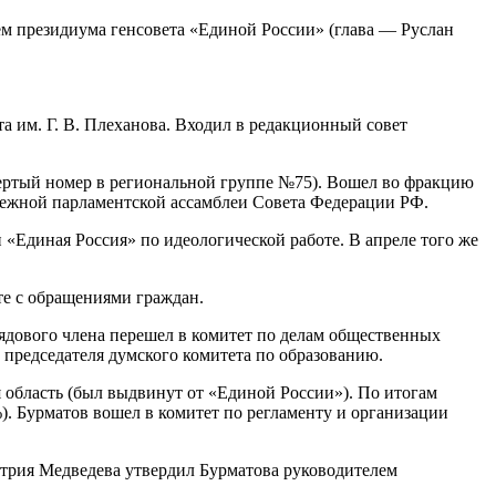
ием президиума генсовета «Единой России» (глава — Руслан
а им. Г. В. Плеханова. Входил в редакционный совет
твертый номер в региональной группе №75). Вошел во фракцию
одежной парламентской ассамблеи Совета Федерации РФ.
«Единая Россия» по идеологической работе. В апреле того же
те с обращениями граждан.
 рядового члена перешел в комитет по делам общественных
 председателя думского комитета по образованию.
 область (был выдвинут от «Единой России»). По итогам
. Бурматов вошел в комитет по регламенту и организации
итрия Медведева утвердил Бурматова руководителем