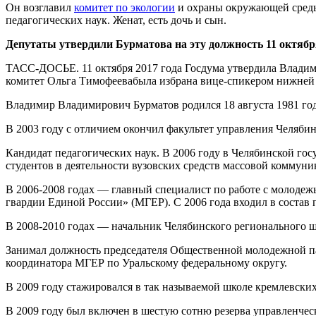
Он возглавил
комитет по экологии
и охраны окружающей среды.
педагогических наук. Женат, есть дочь и сын.
Депутаты утвердили Бурматова на эту должность 11 октябр
ТАСС-ДОСЬЕ. 11 октября 2017 года Госдума утвердила Влади
комитет Ольга Тимофеевабыла избрана вице-спикером нижней 
Владимир Владимирович Бурматов родился 18 августа 1981 год
В 2003 году с отличием окончил факультет управления Челяби
Кандидат педагогических наук. В 2006 году в Челябинской г
студентов в деятельности вузовских средств массовой коммуни
В 2006-2008 годах — главный специалист по работе с молодеж
гвардии Единой России» (МГЕР). С 2006 года входил в состав
В 2008-2010 годах — начальник Челябинского регионального ш
Занимал должность председателя Общественной молодежной па
координатора МГЕР по Уральскому федеральному округу.
В 2009 году стажировался в так называемой школе кремлевских
В 2009 году был включен в шестую сотню резерва управленчес