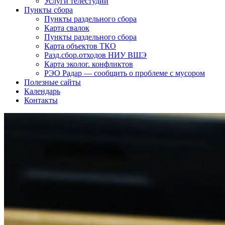
Услуги телестудии
Пункты сбора
Пункты раздельного сбора
Карта свалок
Пункты раздельного сбора
Карта объектов ТКО
Разд.сбор.отходов НИУ ВШЭ
Карта эколог. конфликтов
РЭО Радар — сообщить о проблеме с мусором
Полезные сайты
Календарь
Контакты