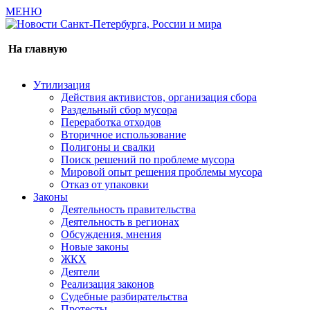
МЕНЮ
Газета издается с 2000 г.
На главную
Утилизация
Действия активистов, организация сбора
Раздельный сбор мусора
Переработка отходов
Вторичное использование
Полигоны и свалки
Поиск решений по проблеме мусора
Мировой опыт решения проблемы мусора
Отказ от упаковки
Законы
Деятельность правительства
Деятельность в регионах
Обсуждения, мнения
Новые законы
ЖКХ
Деятели
Реализация законов
Судебные разбирательства
Протесты