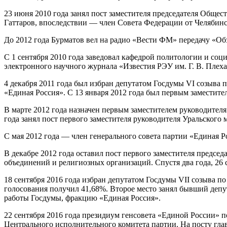
23 июня 2010 года занял пост заместителя председателя Общес
Гаттаров, впоследствии — член Совета Федерации от Челябинск
До 2012 года Бурматов вел на радио «Вести ФМ» передачу «Обзо
С 1 сентября 2010 года заведовал кафедрой политологии и со
электронного научного журнала «Известия РЭУ им. Г. В. Плех
4 декабря 2011 года был избран депутатом Госдумы VI созыва
«Единая Россия». С 13 января 2012 года был первым заместит
В марте 2012 года назначен первым заместителем руководителя
года занял пост первого заместителя руководителя Уральского
С мая 2012 года — член генерального совета партии «Единая Р
В декабре 2012 года оставил пост первого заместителя предсе
объединений и религиозных организаций. Спустя два года, 26 
18 сентября 2016 года избран депутатом Госдумы VII созыва 
голосования получил 41,68%. Второе место занял бывший депу
работы Госдумы, фракцию «Единая Россия».
22 сентября 2016 года президиум генсовета «Единой России»
Центрального исполнительного комитета партии. На посту гл