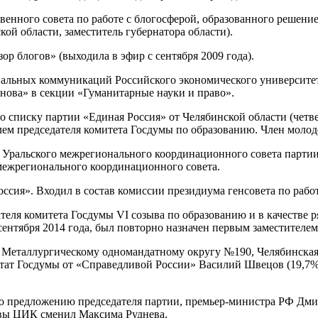
твенного совета по работе с блогосферой, образованного решен
ой области, заместитель губернатора области).
р блогов» (выходила в эфир с сентября 2009 года).
циальных коммуникаций Российского экономического университет
анова» в секции «Гуманитарные науки и право».
 по списку партии «Единая Россия» от Челябинской области (че
елем председателя комитета Госдумы по образованию. Член мол
 Уральского межрегионального координационного совета партии 
 межрегионального координационного совета.
оссия». Входил в состав комиссии президиума генсовета по рабо
дателя комитета Госдумы VI созыва по образованию и в качестве
сентября 2014 года, был повторно назначен первым заместителем
по Металлургическому одномандатному округу №190, Челябинская
тат Госдумы от «Справедливой России» Василий Швецов (19,7%)
 по предложению председателя партии, премьер-министра РФ Дм
авы ЦИК сменил Максима Руднева.