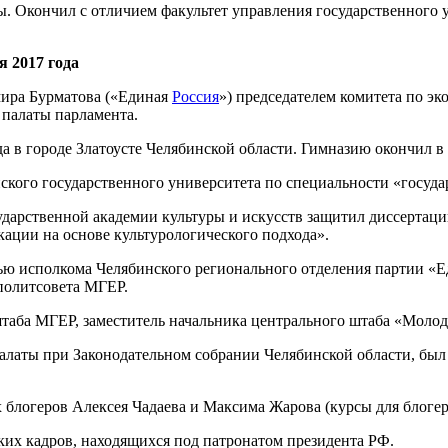
 Окончил с отличием факультет управления государственного у
я 2017 года
мира Бурматова («Единая
Россия
») председателем комитета по э
палаты парламента.
а в городе Златоусте Челябинской области. Гимназию окончил в
нского государственного университета по специальности «госуд
осударственной академии культуры и искусств защитил диссерт
кации на основе культурологического подхода».
ью исполкома Челябинского регионального отделения партии «Е
 политсовета МГЕР.
таба МГЕР, заместитель начальника центрального штаба «Молод
латы при Законодательном собрании Челябинской области, был 
 блогеров Алексея Чадаева и Максима Жарова (курсы для блогеро
ких кадров, находящихся под патронатом президента РФ.