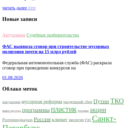
читать далее >>>
Новые записи
Актуальное
Судебные разбирательства
ФАС выявила сговор при строительстве мусорных
полигонов почти на 15 млрд рублей
Федеральная антимонопольная служба (ФАС) раскрыла
сговор при проведении конкурсов на
01.08.2026
Облако меток
ТКО
Путин
мусорная реформа
раздельный сбор
нарушения
пластик
акции
программы
вывоз мусора
топливо
Санкт-
Россия
климат
Росприроднадзор
экология
РЭО
Петербург