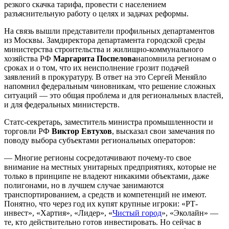
резкого скачка тарифа, провести с населением
разъяснительную работу о целях и задачах реформы.
На связь вышли представители профильных департаментов
из
Москвы
. Замдиректора департамента городской среды
министерства строительства и жилищно-коммунального
хозяйства
РФ
Маргарита Поспелова
напомнила регионам о
сроках и о том, что их неисполнение грозит подачей
заявлений в прокуратуру. В ответ на это Сергей Меняйло
напомнил федеральным чиновникам, что решение сложных
ситуаций — это общая проблема и для региональных властей,
и для федеральных министерств.
Статс-секретарь, заместитель министра промышленности и
торговли РФ
Виктор Евтухов
, высказал свои замечания по
поводу выбора субъектами региональных операторов:
— Многие регионы сосредотачивают почему-то свое
внимание на местных унитарных предприятиях, которые не
только в принципе не владеют никакими объектами, даже
полигонами, но в лучшем случае занимаются
транспортированием, а средств и компетенций не имеют.
Понятно, что через год их купят крупные игроки: «РТ-
инвест
», «Хартия», «Лидер», «
Чистый город
», «Эколайн» —
те, кто действительно готов инвестировать. Но сейчас в