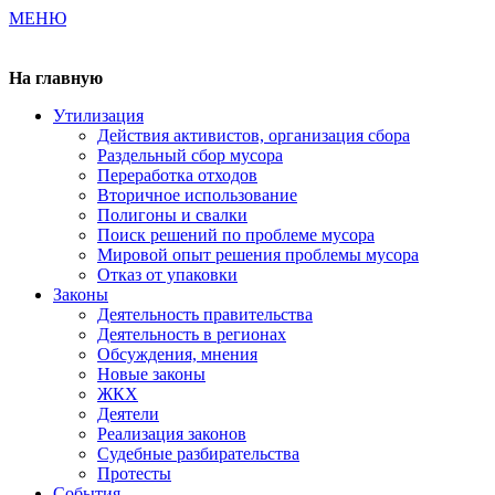
МЕНЮ
Газета издается с 2000 г.
На главную
Утилизация
Действия активистов, организация сбора
Раздельный сбор мусора
Переработка отходов
Вторичное использование
Полигоны и свалки
Поиск решений по проблеме мусора
Мировой опыт решения проблемы мусора
Отказ от упаковки
Законы
Деятельность правительства
Деятельность в регионах
Обсуждения, мнения
Новые законы
ЖКХ
Деятели
Реализация законов
Судебные разбирательства
Протесты
События