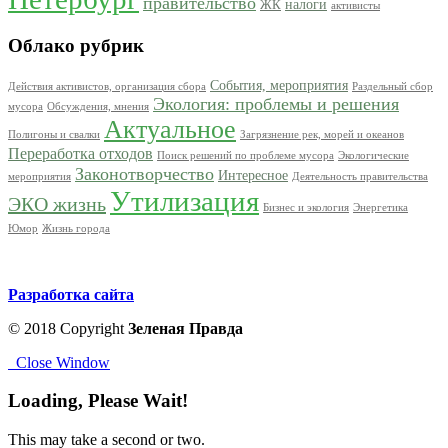
правительство
налоги
ЖК
активисты
Облако рубрик
События, мероприятия
Действия активистов, организация сбора
Раздельный сбор
Экология: проблемы и решения
мусора
Обсуждения, мнения
Актуальное
Полигоны и свалки
Загрязнение рек, морей и океанов
Переработка отходов
Поиск решений по проблеме мусора
Экологические
Законотворчество
Интересное
мероприятия
Деятельность правительства
Утилизация
ЭКО жизнь
Бизнес и экология
Энергетика
Юмор
Жизнь города
Разработка сайта
© 2018 Copyright
Зеленая Правда
Close Window
Loading, Please Wait!
This may take a second or two.