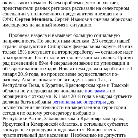
округа таких немало. В чем проблемы, чего не хватает,
представители разных регионов рассказали на селекторном
совещании у полномочного представителя президента в
СФО
Сергея Меняйло
. Сергей Иванович сначала обрисовал
имеющуюся на данный момент ситуацию.
— Проблема назрела и вызывает большую социальную
напряженность. По экспертным оценкам, 2/3 отходов нашей
страны образуются в Сибирском федеральном округе. Из них
только 15% поступают на вторпереработку — остальное идет
в захоронение. Растет количество незаконных свалок. Принят
ряд изменений в 89-м Федеральном законе по утилизации и
обезвреживанию отходов. Новая схема должна заработать с 1
января 2019 года, но процесс везде осуществляется по-
разному. Анализ показал: не все идет гладко. Так, в
Республике
Тыва
, в
Бурятии
, Красноярском крае и Томской
области не утверждены региональные
программы
по
обращению с отходами. К 1 мая 2018 года в каждом субъекте
должны быть выбраны
региональные операторы
для
осуществления деятельности на закрепленной территории —
сегодня по одному регоператору выбрано в
Республике
Алтай
, Забайкальском и Красноярском краях,
Иркутской и Кемеровской областях, в остальных субъектах
конкурсные процедуры продолжаются. Вопрос очень
чувствительный для населения. Необходимо не допустить