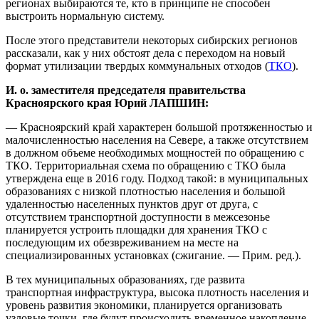
регионах выбираются те, кто в принципе не способен
выстроить нормальную систему.
После этого представители некоторых сибирских регионов
рассказали, как у них обстоят дела с переходом на новый
формат утилизации твердых коммунальных отходов (
ТКО
).
И. о. заместителя председателя правительства
Красноярского края Юрий ЛАПШИН:
— Красноярский край характерен большой протяженностью и
малочисленностью населения на Севере, а также отсутствием
в должном объеме необходимых мощностей по обращению с
ТКО. Территориальная схема по обращению с ТКО была
утверждена еще в 2016 году. Подход такой: в муниципальных
образованиях с низкой плотностью населения и большой
удаленностью населенных пунктов друг от друга, с
отсутствием транспортной доступности в межсезонье
планируется устроить площадки для хранения ТКО с
последующим их обезвреживанием на месте на
специализированных установках (сжигание. — Прим. ред.).
В тех муниципальных образованиях, где развита
транспортная инфраструктура, высока плотность населения и
уровень развития экономики, планируется организовать
узловые точки, где будут происходить временное накопление