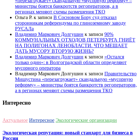
«перезагружает» скандальную «мусорную реформу» –
министры боятся банкротств регоператоров, а в
регионах меняют схемы размещения ТКО
Ольга Р.
к записи
В Сосновом Бору суд отказал
сторонникам референдума по глиноземному заводу
РУСАЛа
Владимир Маркович Долгушин
к записи
90%
КОММУНАЛЬНЫХ ОТХОДОВ ПЕТЕРБУРГА ГНИЁТ
НА ПОЛИГОНАХ ЛЕНОБЛАСТИ. ЧТО МЕШАЕТ
ДАТЬ МУСОРУ ВТОРУЮ ЖИЗНЬ?
Владимир Маркович Долгушин
к записи
«Остался
только один»: в Волгоградской области определяют
мусорного оператора
Владимир Маркович Долгушин
к записи
Правительство
Мишустина «перезагружает» скандальную «мусорную
реформу» – министры боятся банкротств регоператоров,
а в регионах меняют схемы размещения ТКО
Интересно
Актуальное
Интересное
Экологические организации
Экологическая репутация: новый стандарт для бизнеса в
России