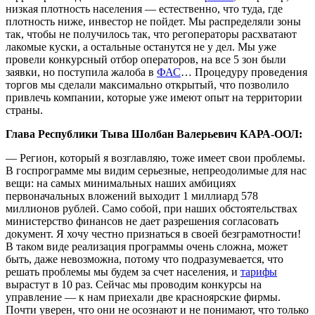
низкая плотность населения — естественно, что туда, где
плотность ниже, инвестор не пойдет. Мы распределяли зоны
так, чтобы не получилось так, что регоператоры расхватают
лакомые куски, а остальные останутся не у дел. Мы уже
провели конкурсный отбор операторов, на все 5 зон были
заявки, но поступила жалоба в
ФАС
… Процедуру проведения
торгов мы сделали максимально открытый, что позволило
привлечь компании, которые уже имеют опыт на территории
страны.
Глава Республики Тыва Шолбан Валерьевич КАРА-ООЛ:
— Регион, который я возглавляю, тоже имеет свои проблемы.
В госпрограмме мы видим серьезные, непреодолимые для нас
вещи: на самых минимальных наших амбициях
первоначальных вложений выходит 1 миллиард 578
миллионов рублей. Само собой, при наших обстоятельствах
министерство финансов не дает разрешения согласовать
документ. Я хочу честно признаться в своей безграмотности!
В таком виде реализация программы очень сложна, может
быть, даже невозможна, потому что подразумевается, что
решать проблемы мы будем за счет населения, и
тарифы
вырастут в 10 раз. Сейчас мы проводим конкурсы на
управление — к нам приехали две красноярские фирмы.
Почти уверен, что они не осознают и не понимают, что только