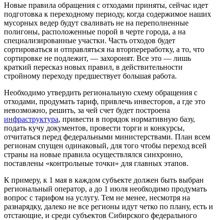
Новые правила обращения с отходами приняты, сейчас идет
подготовка к переходному периоду, когда содержимое наших
мусорных ведер будут сваливать не на переполненные
полигоны, расположенные порой в черте города, а на
специализированные участки. Часть отходов будет
сортироваться и отправляться на вторпереработку, а то, что
сортировке не подлежит, — захоронят. Все это — лишь
краткий пересказ новых правил, в действительности
стройному переходу предшествует большая работа.
Необходимо утвердить региональную схему обращения с
отходами, продумать тариф, привлечь инвесторов, а где это
невозможно, решить, за чей счет будет построена
инфраструктура
, привести в порядок нормативную базу,
подать кучу документов, провести торги и конкурсы,
отчитаться перед федеральными министерствами. План всем
регионам спущен одинаковый, для того чтобы переход всей
страны на новые правила осуществлялся синхронно,
поставлены «контрольные точки» для главных этапов.
К примеру, к 1 мая в каждом субъекте должен быть выбран
региональный оператор, а до 1 июля необходимо продумать
вопрос с тарифом на услугу. Тем не менее, несмотря на
разнарядку, далеко не все регионы идут четко по плану, есть и
отстающие, и среди субъектов Сибирского федерального