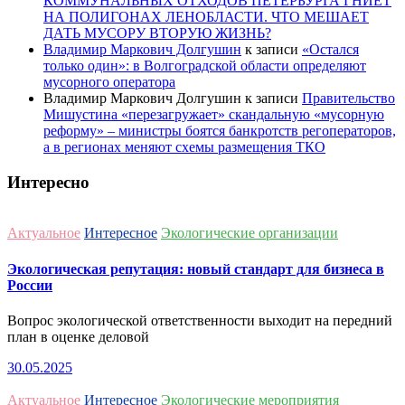
КОММУНАЛЬНЫХ ОТХОДОВ ПЕТЕРБУРГА ГНИЁТ
НА ПОЛИГОНАХ ЛЕНОБЛАСТИ. ЧТО МЕШАЕТ
ДАТЬ МУСОРУ ВТОРУЮ ЖИЗНЬ?
Владимир Маркович Долгушин
к записи
«Остался
только один»: в Волгоградской области определяют
мусорного оператора
Владимир Маркович Долгушин
к записи
Правительство
Мишустина «перезагружает» скандальную «мусорную
реформу» – министры боятся банкротств регоператоров,
а в регионах меняют схемы размещения ТКО
Интересно
Актуальное
Интересное
Экологические организации
Экологическая репутация: новый стандарт для бизнеса в
России
Вопрос экологической ответственности выходит на передний
план в оценке деловой
30.05.2025
Актуальное
Интересное
Экологические мероприятия