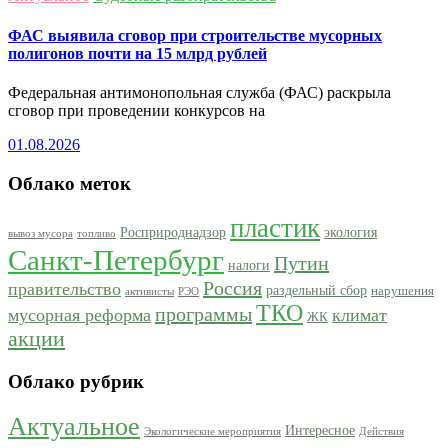
ФАС выявила сговор при строительстве мусорных
полигонов почти на 15 млрд рублей
Федеральная антимонопольная служба (ФАС) раскрыла
сговор при проведении конкурсов на
01.08.2026
Облако меток
пластик
Росприроднадзор
экология
вывоз мусора
топливо
Санкт-Петербург
Путин
налоги
Россия
правительство
раздельный сбор
нарушения
активисты
РЭО
ТКО
программы
мусорная реформа
климат
ЖК
акции
Облако рубрик
Актуальное
Интересное
Экологические мероприятия
Действия