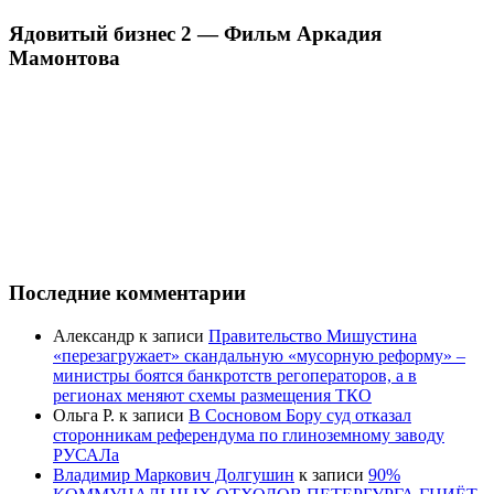
Ядовитый бизнес 2 — Фильм Аркадия
Мамонтова
Последние комментарии
Александр
к записи
Правительство Мишустина
«перезагружает» скандальную «мусорную реформу» –
министры боятся банкротств регоператоров, а в
регионах меняют схемы размещения ТКО
Ольга Р.
к записи
В Сосновом Бору суд отказал
сторонникам референдума по глиноземному заводу
РУСАЛа
Владимир Маркович Долгушин
к записи
90%