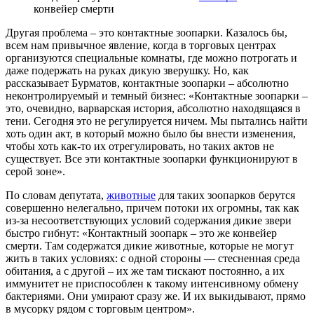
конвейер смерти
Другая проблема – это контактные зоопарки. Казалось бы,
всем нам привычное явление, когда в торговых центрах
организуются специальные комнаты, где можно потрогать и
даже подержать на руках дикую зверушку. Но, как
рассказывает Бурматов, контактные зоопарки – абсолютно
неконтролируемый и темный бизнес: «Контактные зоопарки –
это, очевидно, варварская история, абсолютно находящаяся в
тени. Сегодня это не регулируется ничем. Мы пытались найти
хоть один акт, в который можно было бы внести изменения,
чтобы хоть как-то их отрегулировать, но таких актов не
существует. Все эти контактные зоопарки функционируют в
серой зоне».
По словам депутата,
животные
для таких зоопарков берутся
совершенно нелегально, причем потоки их огромны, так как
из-за несоответствующих условий содержания дикие звери
быстро гибнут: «Контактный зоопарк – это же конвейер
смерти. Там содержатся дикие животные, которые не могут
жить в таких условиях: с одной стороны — стесненная среда
обитания, а с другой – их же там тискают постоянно, а их
иммунитет не приспособлен к такому интенсивному обмену
бактериями. Они умирают сразу же. И их выкидывают, прямо
в мусорку рядом с торговым центром».