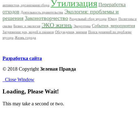
Утилизация
Переработка
активистов, организация сбора
Экология: проблемы и
отходов
Деятельность правительства
решения
Законотворчество
Раздельный сбор мусора
Юмор
Полигоны и
ЭКО жизнь
События, мероприятия
свалки
Бизнес и экология
Энергетика
Загрязнение рек, морей и океанов
Обсуждения, мнения
Поиск решений по проблеме
мусора
Жизнь города
Разработка сайта
© 2018 Copyright
Зеленая Правда
Close Window
Loading, Please Wait!
This may take a second or two.