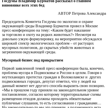
Госдумы Владимир Бурматов рассказал о главном
виновнике всех этих бед
АВТОР Петрова Александра
Председатель Комитета Госдумы по экологии и охране
окружающей среды Владимир Бурматов провел в Москве
пресс-конференцию на тему: «Каким будет наказание
за торговлю и охоту на редких животных?» Несмотря на
довольно узкую формулировку, на мероприятии обсуждался
широкий спектр экологических проблем – от растущих
мусорных полигонов, до скрытых убийств животных и
загрязнения окружающей среды.
Мусорный бизнес под прикрытием
Первой заявленной темой пресс-конференции была, конечно,
проблема мусора в Подмосковье и России в целом. Говоря о
неутихающих протестах граждан в Волоколамске и других
подмосковных городах, депутат отметил, что у людей на
данный момент нет другого способа выразить свою позицию.
«Мы в прошлом году приняли на законодательном уровне
постановление, согласно которому территориальные схемы
размещения отходов должны проходить обязательные
публичные слушания, то есть согласования с гражданами…
Но законодательно-то мы это приняли, а подзаконного акта,