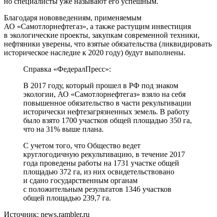
но специалисты уже называют его успешным.
Благодаря нововведениям, применяемым
АО «Самотлорнефтегаз», а также растущим инвестиция
в экологические проекты, закупкам современной техники,
нефтяники уверены, что взятые обязательства (ликвидировать
историческое наследие к 2020 году) будут выполнены.
Справка «ФедералПресс»:
В 2017 году, который прошел в РФ под знаком
экологии, АО «Самотлорнефтегаз» взяло на себя
повышенное обязательство в части рекультивации
исторически нефтезагрязненных земель. В работу
было взято 1700 участков общей площадью 350 га,
что на 31% выше плана.
С учетом того, что Общество ведет
круглогодичную рекультивацию, в течение 2017
года проведены работы на 1731 участке общей
площадью 372 га, из них освидетельствовано
и сдано государственным органам
с положительным результатов 1346 участков
общей площадью 239,7 га.
Источник: news.rambler.ru