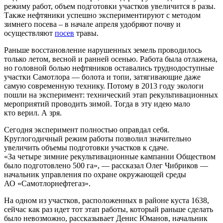
режиму работ, объем подготовки участков увеличится в разы.
Также нефтяники успешно экспериментируют с методом
зимнего посева – в начале апреля удобряют почву и
осуществляют
посев
травы.
Раньше восстановление нарушенных земель проводилось
только летом, весной и ранней осенью. Работа была отлажена,
но головной болью нефтяников оставались труднодоступные
участки Самотлора — болота и топи, затягивающие даже
самую современную технику. Потому в 2013 году экологи
пошли на эксперимент: технический этап рекультивационных
мероприятий проводить зимой. Тогда в эту идею мало
кто верил. А зря.
Сегодня эксперимент полностью оправдал себя.
Круглогодичный режим работы позволил значительно
увеличить объемы подготовки участков к сдаче.
«За четыре зимние рекультивационные кампании Обществом
было подготовлено 500 га», — рассказал Олег Чибриков —
начальник управления по охране окружающей среды
АО «Самотлорнефтегаз».
На одном из участков, расположенных в районе куста 1638,
сейчас как раз идет тот этап работы, который раньше сделать
было невозможно, рассказывает Денис Юманов, начальник