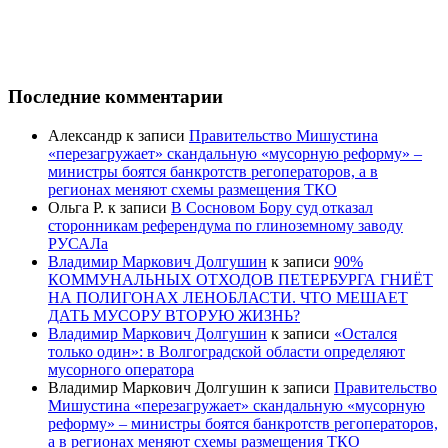
Последние комментарии
Александр
к записи
Правительство Мишустина
«перезагружает» скандальную «мусорную реформу» –
министры боятся банкротств регоператоров, а в
регионах меняют схемы размещения ТКО
Ольга Р.
к записи
В Сосновом Бору суд отказал
сторонникам референдума по глиноземному заводу
РУСАЛа
Владимир Маркович Долгушин
к записи
90%
КОММУНАЛЬНЫХ ОТХОДОВ ПЕТЕРБУРГА ГНИЁТ
НА ПОЛИГОНАХ ЛЕНОБЛАСТИ. ЧТО МЕШАЕТ
ДАТЬ МУСОРУ ВТОРУЮ ЖИЗНЬ?
Владимир Маркович Долгушин
к записи
«Остался
только один»: в Волгоградской области определяют
мусорного оператора
Владимир Маркович Долгушин
к записи
Правительство
Мишустина «перезагружает» скандальную «мусорную
реформу» – министры боятся банкротств регоператоров,
а в регионах меняют схемы размещения ТКО