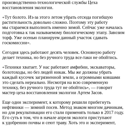
производственно-технологической службы Цеха
восстановления экологии.
«Тут болото. Из-за этого летом убрать отсюда погибшую
растительность довольно сложно. Поэтому эту работу
мы стараемся выполнить именно зимой. Сейчас уже началась
подготовка к так называемому биологическому этапу. Завозим
торф. Уже осенью планируем данный участок сдавать
госкомиссии».
Сегодня здесь работают десять человек. Основную работу
делает техника, но без ручного труда все-таки не обойтись.
«Техники хватает. У нас работают амфибии, экскаваторы,
болотоходы, но без людей никак. Мы же должны убрать
каждый кусочек загрязненной земли, а огромными ковшами
это сделать нереально. Несмотря на всю современную
технику, без ручного труда тут не обойтись», — говорит
мастер цеха восстановления экологии Артем Засов.
Еще один эксперимент, к которому решили прибегнуть
нефтяники — зимний посев. Метод знаком многим дачникам,
но для рекультивации его стали применять только в 2017 году.
Его суть в том, что в начале апреля экологи приступают
к удобрению почвы и сеют траву. Хоть это и эксперимент,