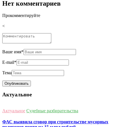
Нет комментариев
Прокомментируйте
<
Ваше имя
*
E-mail
*
Тема
Актуальное
Актуальное
Судебные разбирательства
ФАС выявила сговор при строительстве мусорных
полигонов почти на 15 млрд рублей