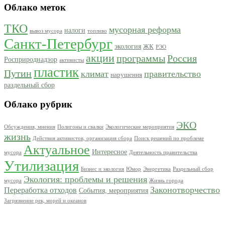
Облако меток
ТКО
мусорная реформа
налоги
вывоз мусора
топливо
Санкт-Петербург
экология
ЖК
РЭО
акции
программы
Россия
Росприроднадзор
активисты
пластик
Путин
климат
правительство
нарушения
раздельный сбор
Облако рубрик
ЭКО
Обсуждения, мнения
Полигоны и свалки
Экологические мероприятия
жизнь
Действия активистов, организация сбора
Поиск решений по проблеме
Актуальное
Интересное
мусора
Деятельность правительства
Утилизация
Бизнес и экология
Юмор
Энергетика
Раздельный сбор
Экология: проблемы и решения
мусора
Жизнь города
Законотворчество
Переработка отходов
События, мероприятия
Загрязнение рек, морей и океанов