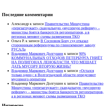
Последние комментарии
Александр
к записи
Правительство Мишустина
«перезагружает» скандальную «мусорную реформу» –
министры боятся банкротств регоператоров, а в
регионах меняют схемы размещения ТКО
Ольга Р.
к записи
В Сосновом Бору суд отказал
сторонникам референдума по глиноземному заводу
РУСАЛа
Владимир Маркович Долгушин
к записи
90%
КОММУНАЛЬНЫХ ОТХОДОВ ПЕТЕРБУРГА ГНИЁТ
НА ПОЛИГОНАХ ЛЕНОБЛАСТИ. ЧТО МЕШАЕТ
ДАТЬ МУСОРУ ВТОРУЮ ЖИЗНЬ?
Владимир Маркович Долгушин
к записи
«Остался
только один»: в Волгоградской области определяют
мусорного оператора
Владимир Маркович Долгушин
к записи
Правительство
Мишустина «перезагружает» скандальную «мусорную
реформу» – министры боятся банкротств регоператоров,
а в регионах меняют схемы размещения ТКО
Интересно