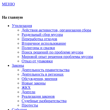
МЕНЮ
Газета издается с 2000 г.
На главную
Утилизация
Действия активистов, организация сбора
Раздельный сбор мусора
Переработка отходов
Вторичное использование
Полигоны и свалки
Поиск решений по проблеме мусора
Мировой опыт решения проблемы мусора
Отказ от упаковки
Законы
Деятельность правительства
Деятельность в регионах
Обсуждения, мнения
Новые законы
ЖКХ
Деятели
Реализация законов
Судебные разбирательства
Протесты
События