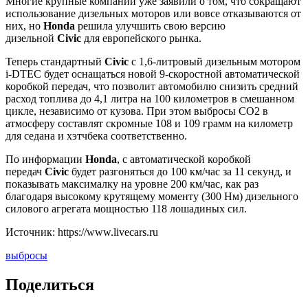
Многие крупные компании уже заявили о том, что сокращают
использование дизельных моторов или вовсе отказываются от
них, но
Honda
решила улучшить свою версию
дизельной
Civic
для европейского рынка.
Теперь стандартный
Civic
с 1,6-литровый дизельным мотором
i-DTEC будет оснащаться новой 9-скоростной автоматической
коробкой передач, что позволит автомобилю снизить средний
расход топлива до 4,1 литра на 100 километров в смешанном
цикле, независимо от кузова. При этом выбросы CO2 в
атмосферу составлят скромные 108 и 109 грамм на километр
для седана и хэтчбека соответственно.
По информации
Honda
, с автоматической коробкой
передач
Civic
будет разгоняться до 100 км/час за 11 секунд, и
показывать максималку на уровне 200 км/час, как раз
благодаря высокому крутящему моменту (300 Нм) дизельного
силового агрегата мощностью 118 лошадиных сил.
Источник: https://www.livecars.ru
выбросы
Поделиться