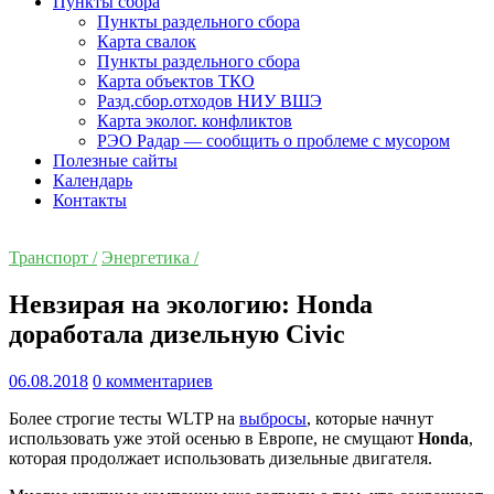
Пункты сбора
Пункты раздельного сбора
Карта свалок
Пункты раздельного сбора
Карта объектов ТКО
Разд.сбор.отходов НИУ ВШЭ
Карта эколог. конфликтов
РЭО Радар — сообщить о проблеме с мусором
Полезные сайты
Календарь
Контакты
Транспорт /
Энергетика /
Невзирая на экологию: Honda
доработала дизельную Civic
06.08.2018
0 комментариев
Более строгие тесты WLTP на
выбросы
, которые начнут
использовать уже этой осенью в Европе, не смущают
Honda
,
которая продолжает использовать дизельные двигателя.