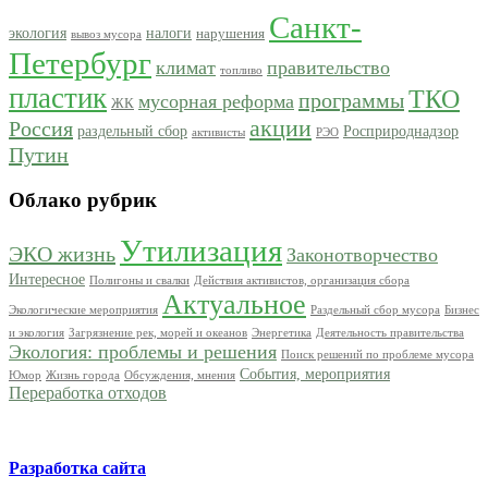
Санкт-
экология
налоги
нарушения
вывоз мусора
Петербург
климат
правительство
топливо
пластик
ТКО
программы
мусорная реформа
ЖК
акции
Россия
раздельный сбор
Росприроднадзор
активисты
РЭО
Путин
Облако рубрик
Утилизация
ЭКО жизнь
Законотворчество
Интересное
Полигоны и свалки
Действия активистов, организация сбора
Актуальное
Экологические мероприятия
Раздельный сбор мусора
Бизнес
и экология
Загрязнение рек, морей и океанов
Энергетика
Деятельность правительства
Экология: проблемы и решения
Поиск решений по проблеме мусора
События, мероприятия
Юмор
Жизнь города
Обсуждения, мнения
Переработка отходов
Разработка сайта