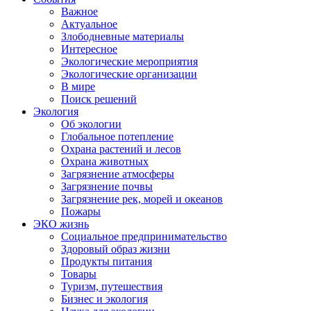
Важное
Актуальное
Злободневные материалы
Интересное
Экологические мероприятия
Экологические организации
В мире
Поиск решений
Экология
Об экологии
Глобальное потепление
Охрана растений и лесов
Охрана животных
Загрязнение атмосферы
Загрязнение почвы
Загрязнение рек, морей и океанов
Пожары
ЭКО жизнь
Социальное предпринимательство
Здоровый образ жизни
Продукты питания
Товары
Туризм, путешествия
Бизнес и экология