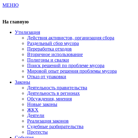
МЕНЮ
Газета издается с 2000 г.
На главную
Утилизация
Действия активистов, организация сбора
Раздельный сбор мусора
Переработка отходов
Вторичное использование
Полигоны и свалки
Поиск решений по проблеме мусора
Мировой опыт решения проблемы мусора
Отказ от упаковки
Законы
Деятельность правительства
Деятельность в регионах
Обсуждения, мнения
Новые законы
ЖКХ
Деятели
Реализация законов
Судебные разбирательства
Протесты
События