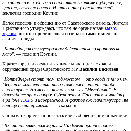
выходит по выходным в спортивном костюме и убирается,
красит, сажает цветы. И ничего они у нас не просят
”, —
заключил господин Крупин.
Далее перешли к обращению от Саратовского района. Жители
Пристанного утверждают, что там не организован
вывоз
мусора
, по этой причине люди начинают самостоятельно
сжигать отходы.
“
Контейнеров для мусора там действительно критически
мало
”, — пояснил Крупин.
К разговору присоединился начальник отдела охраны
окружающей среды Саратовского МР
Василий Васильев
.
“
Контейнеры стоят там под мостом — это вообще ни о чем.
Местные жители пока отказываются платить, чтобы
стало лучше. Но мы склоняемся в пользу “Мехуборки”. В
ближайшее время вопрос будет решен. Поставим контейнеры
в районе
ТЭЦ
-5 и набережной. А фактов сжигания мусора мы
вообще не обнаружили
”, — сказал он.
С ним категорически не согласились общественники-дачники.
“
Вы отчитываетесь хорошо. Но деньги брать с нас вы
собираетесь, а мусор не вывозите. Все скидывают, вплоть до