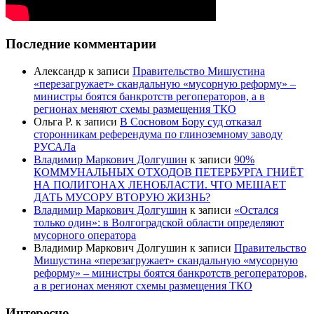
Последние комментарии
Александр
к записи
Правительство Мишустина
«перезагружает» скандальную «мусорную реформу» –
министры боятся банкротств регоператоров, а в
регионах меняют схемы размещения ТКО
Ольга Р.
к записи
В Сосновом Бору суд отказал
сторонникам референдума по глиноземному заводу
РУСАЛа
Владимир Маркович Долгушин
к записи
90%
КОММУНАЛЬНЫХ ОТХОДОВ ПЕТЕРБУРГА ГНИЁТ
НА ПОЛИГОНАХ ЛЕНОБЛАСТИ. ЧТО МЕШАЕТ
ДАТЬ МУСОРУ ВТОРУЮ ЖИЗНЬ?
Владимир Маркович Долгушин
к записи
«Остался
только один»: в Волгоградской области определяют
мусорного оператора
Владимир Маркович Долгушин
к записи
Правительство
Мишустина «перезагружает» скандальную «мусорную
реформу» – министры боятся банкротств регоператоров,
а в регионах меняют схемы размещения ТКО
Интересно