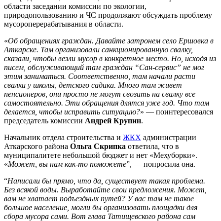
области заседании комиссии по экологии,
природопользованию и ЧС продолжают обсуждать проблему
мусороперерабатывания в области.
«
Об обращениях граждан. Давайте затронем село Ершовка в
Аткарске. Там организовали санкционированную свалку,
сказали, чтобы везли мусор в конкретное место. Но, исходя из
писем, обслуживающий там граждан “Сан-сервис” не мог
этим заниматься. Соответственно, там начали расти
свалки у школы, детского садика. Много там живет
пенсионеров, они просто не могут свозить на свалку все
самостоятельно. Эти обращения длятся уже год. Что там
делается, чтобы исправить ситуацию?
» — поинтересовался
председатель комиссии
Андрей Крупин
.
Начальник отдела строительства и
ЖКХ
администрации
Аткарского района
Ольга Скрипка
ответила, что в
муниципалитете небольшой бюджет и нет «Мехуборки».
«
Может, вы нам как-то поможете
”, — попросила она.
“
Написали бы прямо, что да, существует такая проблема.
Без всякой воды. Выработайте свои предложения. Может,
вам не хватает подъездных путей? У вас там не такое
большое население, могли бы организовать площадки для
сбора мусора сами. Вот глава Татищевского района сам