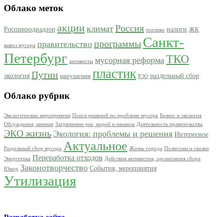
Облако меток
акции
Россия
климат
Росприроднадзор
налоги
ЖК
топливо
Санкт-
программы
правительство
вывоз мусора
Петербург
ТКО
мусорная реформа
активисты
пластик
Путин
экология
раздельный сбор
нарушения
РЭО
Облако рубрик
Экологические мероприятия
Поиск решений по проблеме мусора
Бизнес и экология
Обсуждения, мнения
Загрязнение рек, морей и океанов
Деятельность правительства
ЭКО жизнь
Экология: проблемы и решения
Интересное
Актуальное
Раздельный сбор мусора
Жизнь города
Полигоны и свалки
Переработка отходов
Энергетика
Действия активистов, организация сбора
Законотворчество
События, мероприятия
Юмор
Утилизация