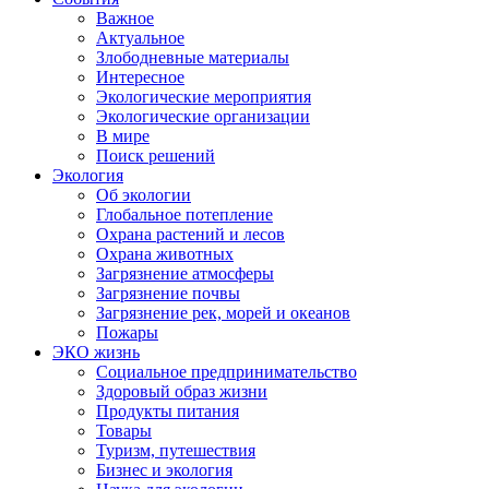
Важное
Актуальное
Злободневные материалы
Интересное
Экологические мероприятия
Экологические организации
В мире
Поиск решений
Экология
Об экологии
Глобальное потепление
Охрана растений и лесов
Охрана животных
Загрязнение атмосферы
Загрязнение почвы
Загрязнение рек, морей и океанов
Пожары
ЭКО жизнь
Социальное предпринимательство
Здоровый образ жизни
Продукты питания
Товары
Туризм, путешествия
Бизнес и экология