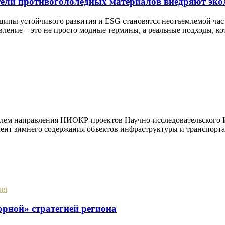
ители противогололедных материалов внедряют эк
ципы устойчивого развития и ESG становятся неотъемлемой ча
вление – это не просто модные термины, а реальные подходы, ко
елем направления НИОКР-проектов Научно-исследовательского 
нт зимнего содержания объектов инфраструктуры и транспорта
ия
рной» стратегией региона