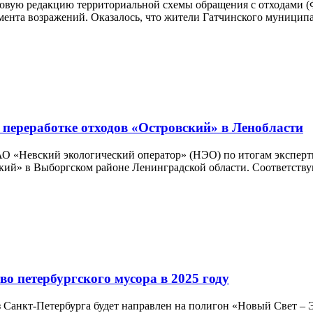
вую редакцию территориальной схемы обращения с отходами (Фо
ента возражений. Оказалось, что жители Гатчинского муниципа
 переработке отходов «Островский» в Ленобласти
АО «Невский экологический оператор» (НЭО) по итогам экспер
ский» в Выборгском районе Ленинградской области. Соответст
 петербургского мусора в 2025 году
з Санкт-Петербурга будет направлен на полигон «Новый Свет 