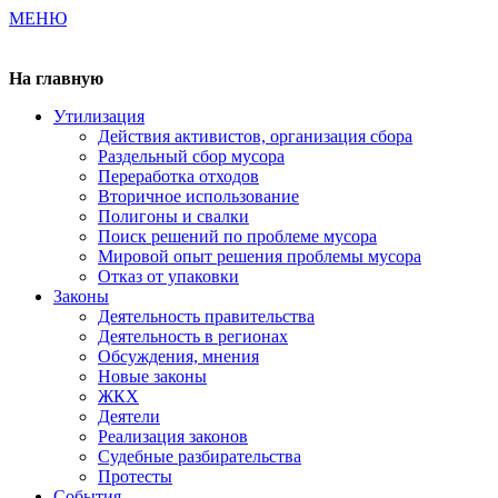
МЕНЮ
Газета издается с 2000 г.
На главную
Утилизация
Действия активистов, организация сбора
Раздельный сбор мусора
Переработка отходов
Вторичное использование
Полигоны и свалки
Поиск решений по проблеме мусора
Мировой опыт решения проблемы мусора
Отказ от упаковки
Законы
Деятельность правительства
Деятельность в регионах
Обсуждения, мнения
Новые законы
ЖКХ
Деятели
Реализация законов
Судебные разбирательства
Протесты
События