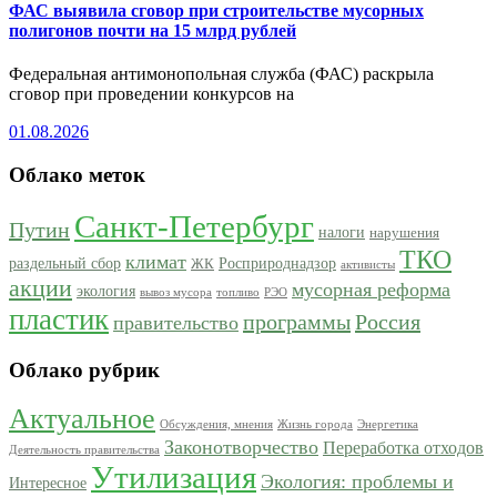
ФАС выявила сговор при строительстве мусорных
полигонов почти на 15 млрд рублей
Федеральная антимонопольная служба (ФАС) раскрыла
сговор при проведении конкурсов на
01.08.2026
Облако меток
Санкт-Петербург
Путин
налоги
нарушения
ТКО
климат
раздельный сбор
Росприроднадзор
ЖК
активисты
акции
мусорная реформа
экология
вывоз мусора
топливо
РЭО
пластик
программы
Россия
правительство
Облако рубрик
Актуальное
Обсуждения, мнения
Жизнь города
Энергетика
Законотворчество
Переработка отходов
Деятельность правительства
Утилизация
Экология: проблемы и
Интересное