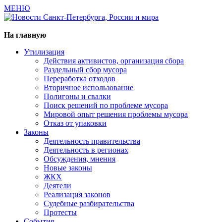
МЕНЮ
Газета издается с 2000 г.
На главную
Утилизация
Действия активистов, организация сбора
Раздельный сбор мусора
Переработка отходов
Вторичное использование
Полигоны и свалки
Поиск решений по проблеме мусора
Мировой опыт решения проблемы мусора
Отказ от упаковки
Законы
Деятельность правительства
Деятельность в регионах
Обсуждения, мнения
Новые законы
ЖКХ
Деятели
Реализация законов
Судебные разбирательства
Протесты
События