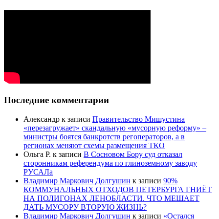
Последние комментарии
Александр
к записи
Правительство Мишустина
«перезагружает» скандальную «мусорную реформу» –
министры боятся банкротств регоператоров, а в
регионах меняют схемы размещения ТКО
Ольга Р.
к записи
В Сосновом Бору суд отказал
сторонникам референдума по глиноземному заводу
РУСАЛа
Владимир Маркович Долгушин
к записи
90%
КОММУНАЛЬНЫХ ОТХОДОВ ПЕТЕРБУРГА ГНИЁТ
НА ПОЛИГОНАХ ЛЕНОБЛАСТИ. ЧТО МЕШАЕТ
ДАТЬ МУСОРУ ВТОРУЮ ЖИЗНЬ?
Владимир Маркович Долгушин
к записи
«Остался